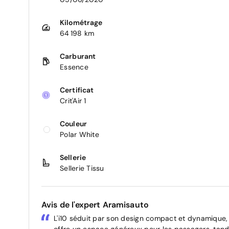
Kilométrage
64 198 km
Carburant
Essence
Certificat
Crit'Air 1
Couleur
Polar White
Sellerie
Sellerie Tissu
Avis de l'expert Aramisauto
L'i10 séduit par son design compact et dynamique, pa
offre un espace généreux pour les passagers, tand