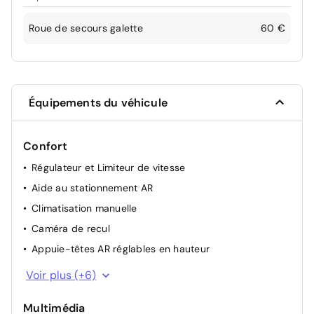
Roue de secours galette
60 €
Équipements du véhicule
Confort
Régulateur et Limiteur de vitesse
Aide au stationnement AR
Climatisation manuelle
Caméra de recul
Appuie-têtes AR réglables en hauteur
Direction Assistée
Voir plus (+6)
Vitres AV électriques
Multimédia
Vitre conducteur séquentielle