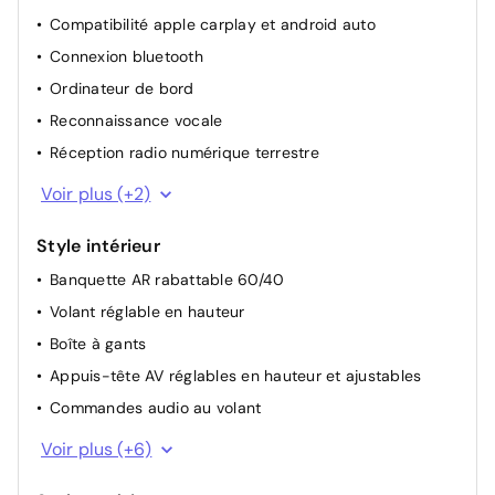
Compatibilité apple carplay et android auto
Aide au démarrage en côte
Connexion bluetooth
Rétroviseurs rabattables électriquement
Ordinateur de bord
Pack Confort: Siège conducteur réglable en hauteur
Reconnaissance vocale
Réception radio numérique terrestre
Système audio RDS compatible MP3
Voir plus (+2)
4 HP (2 AV, 2 AR)
Style intérieur
Banquette AR rabattable 60/40
Volant réglable en hauteur
Boîte à gants
Appuis-tête AV réglables en hauteur et ajustables
Commandes audio au volant
Volant et pommeau de levier de vitesses gainés de
Voir plus (+6)
cuir
Espace de rangement entre les sièges AV