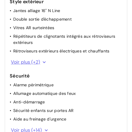
Style extérieur
Pédalier façon aluminium
Jantes alliage 16" N Line
Ecran couleur tactile 8"
Double sortie d'échappement
Eclairage d'ambiance intérieur à LED
Vitres AR surteintées
Console de rangement
Répétiteurs de clignotants intégrés aux rétroviseurs
extérieurs
Rétroviseurs extérieurs électriques et chauffants
Rétroviseurs extérieurs Noir laqué
Voir plus (+2)
Feux AR à LED
Sécurité
Alarme périmétrique
Allumage automatique des feux
Anti-démarrage
Sécurité enfants sur portes AR
Aide au freinage d'urgence
Contrôle de la pression des pneumatiques
Voir plus (+14)