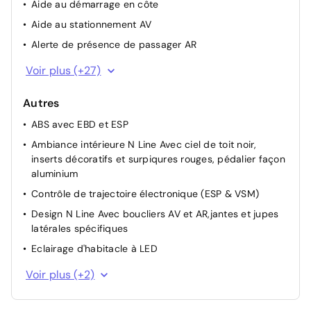
Aide au démarrage en côte
Aide au stationnement AV
Alerte de présence de passager AR
Allumage automatique des feux de croisement
Voir plus (+27)
Antidémarrage
Autres
Assistance active au maintien de voie
ABS avec EBD et ESP
Assistance active au suivi de voie
Ambiance intérieure N Line Avec ciel de toit noir,
Capteur de pluie
inserts décoratifs et surpiqures rouges, pédalier façon
Connexion Bluetooth
aluminium
Contrôle de la pression des pneumatiques
Contrôle de trajectoire électronique (ESP & VSM)
Contrôle de la pression des pneumatiques TPMS
Design N Line Avec boucliers AV et AR,jantes et jupes
Détection de fatigue du conducteur
latérales spécifiques
Direction assistée électrique
Eclairage d'habitacle à LED
eCall: appel d'urgence automatique aux services de
Système audio RDS/DAB compatible MP3 avec
Voir plus (+2)
secours avec géolocalisation du véhicule
connexion USB-A, 6 HP
Feux AR à LED
Services connectés BlueLink avec carte SIM incluse: