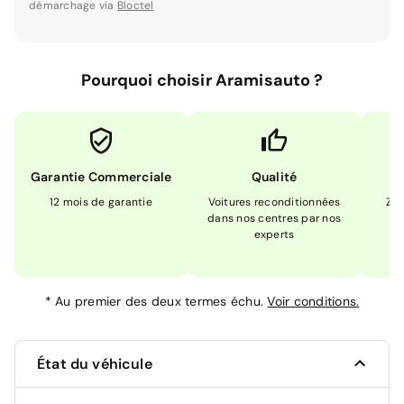
démarchage via
Bloctel
Pourquoi choisir Aramisauto ?
Garantie Commerciale
Qualité
12 mois de garantie
Voitures reconditionnées
Zér
dans nos centres par nos
m
experts
*
Au premier des deux termes échu.
Voir conditions.
État du véhicule