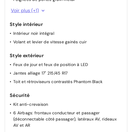
Miroirs de courtoisie éclairés
Système de navigation Europe avec programme de
Voir plus (+1)
mise à jour à distance et services Hyundai Live:
Modes de conduite
information trafic, carburants, emplacements de
Plancher de coffre modulable
Style intérieur
stationnement, météo, points d'intérêt et zones de
Poche aumônière dans le dossier du siège passager
danger. Mises à jour à distance incluses pendant 3
Intérieur noir intégral
AV
ans.
Volant et levier de vitesse gainés cuir
Port USB-C de recharge à l'AR
Port USB-C de recharge à l'AV
Style extérieur
Porte-gobelet AV
Feux de jour et feux de position à LED
Volant réglable en hauteur et en profondeur
Jantes alliage 17" 215/45 R17
Vitre électrique séquentielle côté conducteur
Toit et rétroviseurs contrastés Phantom Black
Rétroviseurs rabattables électriquement
Sécurité
Rétroviseurs extérieurs électriques et chauffants
Kit anti-crevaison
6 Airbags: frontaux conducteur et passager
(déconnectable côté passager), latéraux AV, rideaux
AV et AR