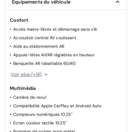
Équipements du véhicule
Confort
Accès mains-libres et démarrage sans clé
Accoudoir central AV coulissant
Aide au stationnement AR
Appuie-têtes AV/AR réglables en hauteur
Banquette AR rabattable 60/40
Boîte automatique 7 rapports
Voir plus (+18)
Climatisation automatique avec capteur désembuage
automatique
Multimédia
Commandes au volant
Caméra de recul
Console de rangement sous accoudoir AV
Compatibilité Apple CarPlay et Android Auto
Eclairage d'ambiance personnalisable à LED
Compteurs numériques 10,25"
Filet de coffre
Ecran couleur tactile 10.25"
Miroirs de courtoisie conducteur et passager
Poignées de portes grain métal