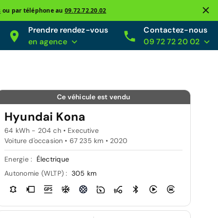
s
ou par téléphone au
09.72.72.20.02
Prendre rendez-vous
Contactez-nous
en agence
09 72 72 20 02
Ce véhicule est vendu
Hyundai Kona
64 kWh - 204 ch • Executive
Voiture d'occasion • 67 235 km • 2020
Energie :
Électrique
Autonomie (WLTP) :
305 km