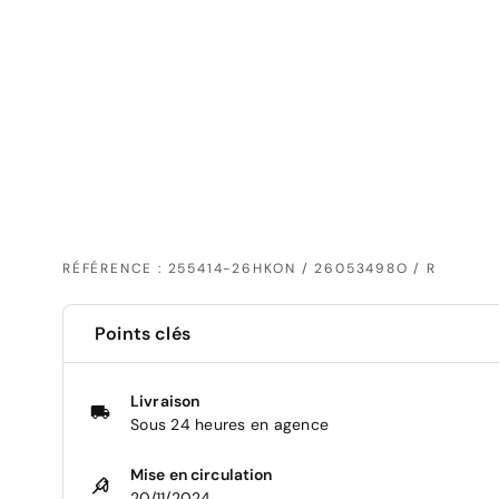
RÉFÉRENCE : 255414-26HKON / 26053498O / R
Points clés
Livraison
Sous 24 heures en agence
Mise en circulation
20/11/2024