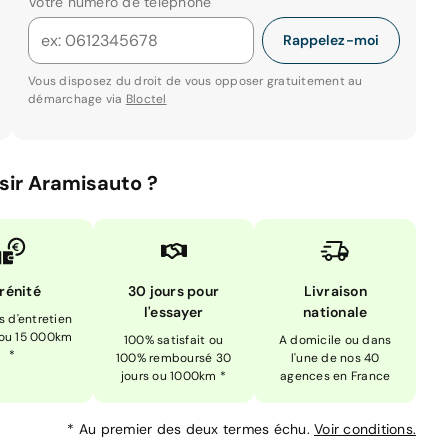
Votre numéro de téléphone
Rappelez-moi
Vous disposez du droit de vous opposer gratuitement au
démarchage via
Bloctel
sir Aramisauto ?
rénité
30 jours pour
Livraison
l'essayer
nationale
is d'entretien
 ou 15 000km
100% satisfait ou
A domicile ou dans
*
100% remboursé 30
l'une de nos 40
jours ou 1000km *
agences en France
*
Au premier des deux termes échu.
Voir conditions.