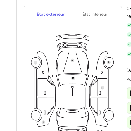
P
État extérieur
État intérieur
r
D
Po