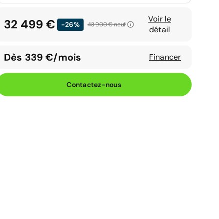
Voir le
32 499 €
-26%
43 900 €
neuf
détail
Dès 339 €/mois
Financer
Contactez-nous