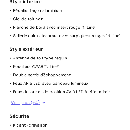
Style intérieur
Sièges AV réglables électriquement (à mémoire côté
Pédalier façon aluminium
conducteur)
Ciel de toit noir
Rétroviseurs extérieurs Noirs
Planche de bord avec insert rouge "N Line"
Rétroviseurs électriques dégivrants, rabattables
électriquement avec clignotants intégrés
Sellerie cuir / alcantara avec surpiqûres rouges "N Line"
Vitres AV/AR séquentielles
Style extérieur
Antenne de toit type requin
Boucliers AV/AR "N Line"
Double sortie d'échappement
Feux AR à LED avec bandeau lumineux
Feux de jour et de position AV à LED à effet miroir
Feux AV bi-LED
Voir plus (+4)
Jantes alliage 19'' N Line''- 235/50 R19
Sécurité
Jonc de vitres noir
Kit anti-crevaison
Passages de roues et bas de caisse couleur