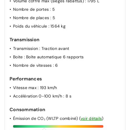
Volume coffre max (sièges rabattus)
: 1795 L
Volant chauffant
Nombre de portes
: 5
Vitres AR surteintées
Nombre de places
: 5
Poids du véhicule
: 1564 kg
Transmission
Transmission
: Traction avant
Boite
: Boîte automatique 6 rapports
Nombre de vitesses
: 6
Performances
Vitesse max
: 193 km/h
Accélération 0-100 km/h
: 8 s
Consommation
Émission de CO₂ (WLTP combiné)
(
voir détails
)