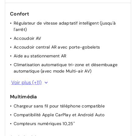
Confort
Régulateur de vitesse adaptatif intelligent (jusqu'à
l'arrêt)
Accoudoir AV
Accoudoir central AR avec porte-gobelets
Aide au stationnement AR
Climatisation automatique tri-zone et désembuage
automatique (avec mode Multi-air AV)
Commandes audio au volant
Voir plus (+11)
Dossier AR rabattable 40/20/40
Multimédia
Drive Mode
Chargeur sans fil pour téléphone compatible
Hayon mains-libres intelligent
Compatibilité Apple CarPlay et Android Auto
Palettes au volant
Compteurs numériques 10,25"
Poches aumonières au dos des sièges AV
Sièges AV chauffants