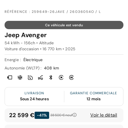
RÉFÉRENCE : 259649-26JAVE / 26036054O / L
Ce véhicule est vendu
Jeep Avenger
54 kWh - 156ch • Altitude
Voiture d'occasion • 16 770 km • 2025
Energie :
Électrique
Autonomie (WLTP) :
408 km
LIVRAISON
GARANTIE COMMERCIALE
Sous 24 heures
12 mois
22 599 €
Voir le détail
-41%
38 500 €
neuf