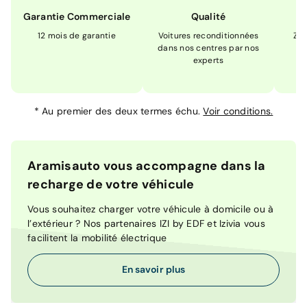
Garantie Commerciale
Qualité
12 mois de garantie
Voitures reconditionnées
Zér
dans nos centres par nos
m
experts
*
Au premier des deux termes échu.
Voir conditions.
Aramisauto vous accompagne dans la
recharge de votre véhicule
Vous souhaitez charger votre véhicule à domicile ou à
l’extérieur ? Nos partenaires IZI by EDF et Izivia vous
facilitent la mobilité électrique
En savoir plus