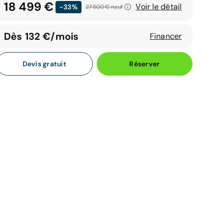
18 499 €
Voir le détail
-33%
27 500 €
neuf
Dès 132 €/mois
Financer
Devis gratuit
Réserver