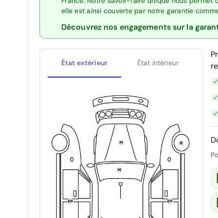
France. Notre savoir-faire unique nous permet 
elle est ainsi couverte par notre garantie comm
Découvrez nos engagements sur la garan
P
État extérieur
État intérieur
r
D
Po