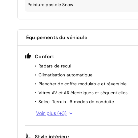
Peinture pastele Snow
Équipements du véhicule
Confort
Radars de recul
Climatisation automatique
Plancher de coffre modulable et réversible
Vitres AV et AR électriques et séquentielles
Selec-Terrain : 6 modes de conduite
Rétroviseurs extérieurs électriques, dégivrants
Voir plus (+3)
Prédisposition attelage
Caméra de recul 180°
Style intérieur