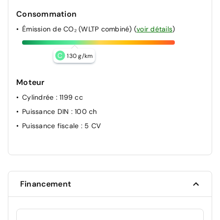
Consommation
Émission de CO₂ (WLTP combiné)
(
voir détails
)
C
130 g/km
Moteur
Cylindrée
: 1199 cc
Puissance DIN
: 100 ch
Puissance fiscale
: 5 CV
Financement