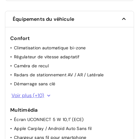
Équipements du véhicule
Confort
Climatisation automatique bi-zone
Régulateur de vitesse adaptatif
Caméra de recul
Radars de stationnement AV / AR / Latérale
Démarrage sans clé
Chargeur embarqué 11 kW triphasé avec prédisposition
Voir plus (+10)
fonction V2L (Vehicle To Load)
Rétroviseurs extérieurs rabattables électriquement
Multimédia
Pack Assistance à la conduite: Surveillance des angles
Écran UCONNECT 5 W 10,1" (ECE)
morts, Rétroviseur intérieur électrochrome sans
Apple Carplay / Android Auto Sans fil
contour, Rétroviseurs extérieurs rabattables
électriquement, Commutation automatique feux de
Chargeur sans fil pour smartphone