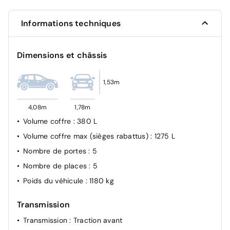
franchissement involontaire de ligne, Active Safety
Brake, Reconnaissance étendue des panneaux de
Informations techniques
signalisation, Alerte attention conducteur, Régulate
Détecteur de somnolence
Dimensions et châssis
Contrôle de la traction (TCS)
ABS - Système antiblocage des roues
1,53m
Kit anti-crevaison
Airbags frontaux et latéraux conducteur et passager,
4,08m
1,78m
airbags rideaux AV/AR
Volume coffre
: 380 L
Volume coffre max (sièges rabattus)
: 1275 L
Nombre de portes
: 5
Nombre de places
: 5
Poids du véhicule
: 1180 kg
Transmission
Transmission
: Traction avant