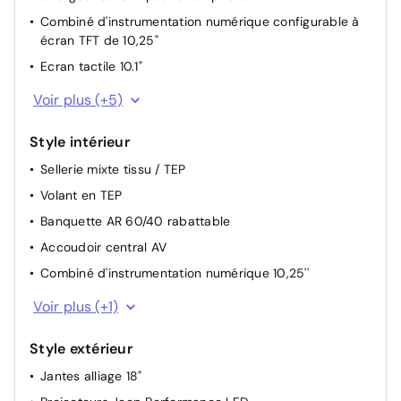
route/feux de croisement, Radars de stationnement
Combiné d'instrumentation numérique configurable à
360°
écran TFT de 10,25"
Siège passager à réglage manuel, 4 positions
Ecran tactile 10.1"
Rétroviseurs extérieurs réglables électriquement et
Android Auto
Voir plus (+5)
dégivrants
Apple Car Play
Reconnaissance des panneaux de signalisation
Style intérieur
Bluetooth
Vitres AV et AR électriques et séquentielles
Sellerie mixte tissu / TEP
6 haut parleurs
Frein de stationnement électrique
Volant en TEP
Système audio 6 HP 100 W
Selec-Terrain : modes de conduite
Banquette AR 60/40 rabattable
VE/HEV/ECO/SPORT
Accoudoir central AV
Direction assistée
Combiné d'instrumentation numérique 10,25''
Spots de lecture AV et AR à LED
Voir plus (+1)
Style extérieur
Jantes alliage 18"