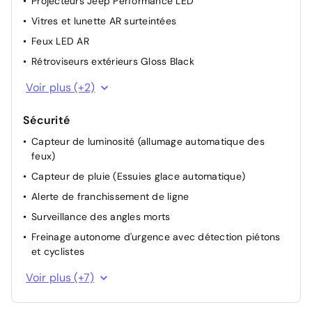
Projecteurs Jeep Performance LED
Vitres et lunette AR surteintées
Feux LED AR
Rétroviseurs extérieurs Gloss Black
Eclairage extérieur d'accueil et d'accompagnement
Voir plus (+2)
Pack Style Full LED: Feux AR à LED, Eclairage
d'ambiance multi-colore à LED, Eclairage extérieur
Sécurité
d'accueil et d'accompagnement, Vitres AV et AR
Capteur de luminosité (allumage automatique des
électriques et séquentielles, Vitres et lunette AR
feux)
surteintées, Projecteurs antibrouillard à LED avec
fonction
Capteur de pluie (Essuies glace automatique)
Alerte de franchissement de ligne
Surveillance des angles morts
Freinage autonome d'urgence avec détection piétons
et cyclistes
Alerte anticollision
Voir plus (+7)
Pack Drive Assist Plus + Pack Safety Plus: Alerte Risque
de Collision (Distance Alert), Alerte active de