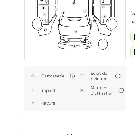
D
Po
Éclat de
Carrosserie
C
EP
peinture
Marque
Impact
I
M
d'utilisation
Rayure
R