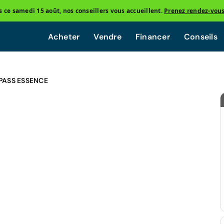
ce samedi 15 août, nos conseillers vous accueillent.
Prenez rendez-vou
Acheter
Vendre
Financer
Conseils
PASS ESSENCE