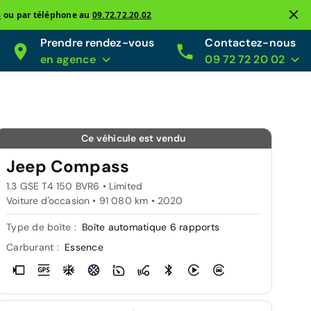
s
ou par téléphone au
09.72.72.20.02
Prendre rendez-vous
Contactez-nous
en agence
09 72 72 20 02
Ce véhicule est vendu
Jeep Compass
1.3 GSE T4 150 BVR6 • Limited
Voiture d'occasion • 91 080 km • 2020
Type de boîte :
Boîte automatique 6 rapports
Carburant :
Essence