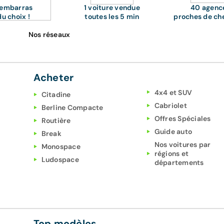
'embarras
1 voiture vendue
40 agenc
du choix !
toutes les 5 min
proches de ch
Nos réseaux
Acheter
4x4 et SUV
Citadine
Cabriolet
Berline Compacte
Offres Spéciales
Routière
Guide auto
Break
Nos voitures par
Monospace
régions et
Ludospace
départements
Top modèles