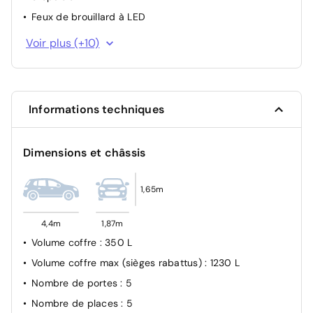
Feux de brouillard à LED
Capteur de luminosité (Allumage des feux
Voir plus (+10)
automatique)
Alerte anticollision
Aide au démarrage en côte
Informations techniques
Assistance au freinage avancée
Affichage de la pression des pneus
Dimensions et châssis
Freinage autonome d'urgence avec détection piétons
et cyclistes
Frein de stationnement électrique
1,65m
Détecteur de somnolence
4,4m
1,87m
Airbag latéraux sièges AV
Volume coffre
: 350 L
Airbags latéraux AV/AR
Volume coffre max (sièges rabattus)
: 1230 L
Nombre de portes
: 5
Nombre de places
: 5