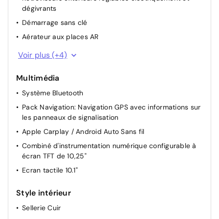
dégivrants
Démarrage sans clé
Aérateur aux places AR
Capteur de pluie (Essuies glace automatique)
Voir plus (+4)
4 roues motrices
Multimédia
Câble de recharge pour prise domestique
Système Bluetooth
Câble de recharge rapide à domicile (22 kW) ou sur
borne publique (43 kW)
Pack Navigation: Navigation GPS avec informations sur
les panneaux de signalisation
Apple Carplay / Android Auto Sans fil
Combiné d'instrumentation numérique configurable à
écran TFT de 10,25"
Ecran tactile 10.1"
Style intérieur
Sellerie Cuir