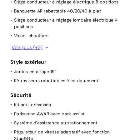
Siège conducteur à réglage électrique 8 positions
Banquette AR rabattable 40/20/40 à plat
Siège conducteur à réglage lombaire électrique 4
positions
Volant chauffant
Commande audio au volant
Voir plus (+3)
Vitres électriques AV
Style extérieur
Pommeau de vitesse en cuir
Jantes en alliage 19''
Rétroviseurs rabattables électriquement
Sécurité
Kit anti-crevaison
Parksense AV/AR avec park assist
Système d'assistance au stationnement
Régulateur de vitesse adaptatif avec fonction
Stop&Go