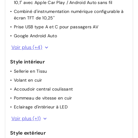
10,1" avec Apple Car Play / Android Auto sans fil
Siège passager avant rabattable avec dossier souple
Combiné d'instrumentation numérique configurable à
Aide au démarrage en côte
écran TFT de 10,25"
Rétroviseurs extérieurs réglables électriquement et
Prise USB type A et C pour passagers AV
dégivrants
Google Android Auto
Traction Avant (FWD)
Apple Car Play
Voir plus (+4)
Parallel & Perpendicular Park and Unpark Assist
Bluetooth
System (Aide au stationnement et à la sortie de
stationnement)
Style intérieur
Ordinateur de bord
Sellerie en Tissu
6 haut parleurs
Volant en cuir
Accoudoir central coulissant
Pommeau de vitesse en cuir
Eclairage d'intérieur à LED
Commande audio au volant
Voir plus (+1)
Style extérieur