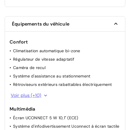
Équipements du véhicule
Confort
Climatisation automatique bi-zone
Régulateur de vitesse adaptatif
Caméra de recul
Système d'assistance au stationnement
Rétroviseurs extérieurs rabattables électriquement
Rétroviseur intérieur photochromique
Voir plus (+10)
Vitres électriques AV / AR
Multimédia
Reconnaissance des panneaux de signalisation
Écran UCONNECT 5 W 10,1" (ECE)
Siège passager à réglage manuel, 4 positions
Système d'infodivertissement Uconnect à écran tactile
Démarrage sans clé