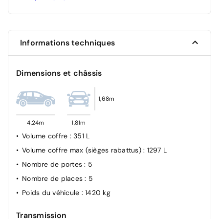
Assistance au freinage avancée
Détecteur de somnolence
Système anti-louveoiment de la remorque
Informations techniques
Limiteur de vitesse
Affichage de la pression des pneus
Dimensions et châssis
Frein de stationnement électrique
Airbag latéraux sièges AV
1,68m
Airbags latéraux AV/AR
4,24m
1,81m
Volume coffre
: 351 L
Volume coffre max (sièges rabattus)
: 1297 L
Nombre de portes
: 5
Nombre de places
: 5
Poids du véhicule
: 1420 kg
Transmission