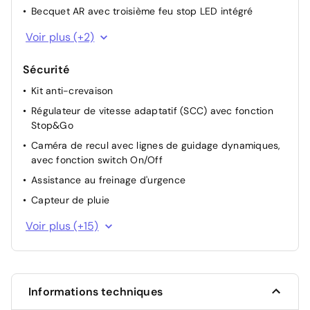
Volant cuir à méplat
Becquet AR avec troisième feu stop LED intégré
Inserts noir laqué au niveau des entourages des ouïes
Jupes latérales spécifiques GT Line
Voir plus (+2)
d'aération latérales, du tableau de bord et dela
Feux AR à LED en forme de nid d'abeille
console centrale
Sécurité
Appuis-tête AV et AR réglables en hauteur et en
inclinaison (à l'AV uniquement)
Kit anti-crevaison
Sellerie cuir de synthèse/tissu noir
Régulateur de vitesse adaptatif (SCC) avec fonction
Stop&Go
Poches aumonières au dos des sièges AV
Caméra de recul avec lignes de guidage dynamiques,
avec fonction switch On/Off
Assistance au freinage d'urgence
Capteur de pluie
Projecteurs antibrouillard AV
Voir plus (+15)
Contrôle électronique de la trajectoire
Allumage automatique des projecteurs en fonction de
la luminosité
Informations techniques
ABS avec répartiteur électronique de freinage