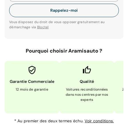
Rappelez-moi
Vous disposez du droit de vous opposer gratuitement au
démarchage via
Bloctel
Pourquoi choisir Aramisauto ?
Garantie Commerciale
Qualité
12 mois de garantie
Voitures reconditionnées
Zér
dans nos centres par nos
m
experts
*
Au premier des deux termes échu.
Voir conditions.