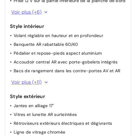
Prise 12 V sur la partie inférieure de la planche de bord
Pack Confort: Siège conducteur réglable en hauteur
Radio numérique DAB
Voir plus (+6)
Système audio 6 hp
Style intérieur
Prise USB sur la partie inférieure de la planche de bord
Volant réglable en hauteur et en profondeur
Prise USB à l’AR
Banquette AR rabattable 60/40
Connectique USB à charge rapide à l'AV
Pédalier et repose-pieds aspect aluminium
Connectique USB à charge rapide à l'AR
Accoudoir central AR avec porte-gobelets intégrés
Bacs de rangement dans les contre-portes AV et AR
Sièges AV à réglage lombaire électrique
Voir plus (+11)
Siège passager AV réglable en hauteur
Style extérieur
Volant et pommeau de levier de vitesses gainés cuir
Jantes en alliage 17"
Accoudoir central AV coulissant avec compartiment de
rangement
Vitres et lunette AR surteintées
Palettes de changement de vitesses au volant
Rétroviseurs extérieurs électriques et dégivrants
Moulures de bas de portes avec insert gris
Ligne de vitrage chromée