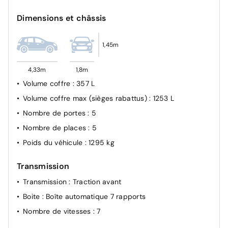
Feux de jour AV à LED
Dimensions et châssis
Système de fixation ISOFIX sur sièges AR latéraux
Verrouillage automatique des portières en roulant
1,45m
Frein de parking électrique (EPB)
Contrôle de pression des pneumatiques
4,33m
1,8m
Système de freinage d'urgence autonome avec
Volume coffre
: 357 L
détection des voitures et des piétons
Volume coffre max (sièges rabattus)
: 1253 L
Système de gestion intelligente des feux de route
Nombre de portes
: 5
Alerte de vigilance du conducteur (DAW)
Nombre de places
: 5
Assistance active à la conduite dans les
Poids du véhicule
: 1295 kg
embouteillages (LFA)
Aide au maintien dans la file (LKA)
Transmission
Système de freinage d'urgence autonome avec
Transmission
: Traction avant
détection des cyclistes (FCA)
Boite
: Boîte automatique 7 rapports
Nombre de vitesses
: 7