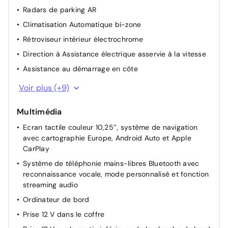
Radars de parking AR
Climatisation Automatique bi-zone
Rétroviseur intérieur électrochrome
Direction à Assistance électrique asservie à la vitesse
Assistance au démarrage en côte
Spots de lecture AV et AR
Voir plus (+9)
Désembuage automatique du pare-brise
Multimédia
Lève-vitres AV et AR électriques, séquentiels et anti-
pincement
Ecran tactile couleur 10,25’’, système de navigation
avec cartographie Europe, Android Auto et Apple
Compartiment range-lunettes
CarPlay
Projecteurs AV à technologie dite de "projection"
Système de téléphonie mains-libres Bluetooth avec
Sélecteur de conduite DRIVE MODE (Normal ou Sport)
reconnaissance vocale, mode personnalisé et fonction
Rétroviseurs extérieurs rabattables électriquement
streaming audio
avec répétiteur de clignotant LED
Ordinateur de bord
Ouverture et démarrage sans clé "Smart Key" avec
Prise 12 V dans le coffre
capteur de mouvement