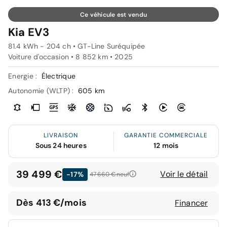
Ce véhicule est vendu
Kia EV3
81.4 kWh - 204 ch • GT-Line Suréquipée
Voiture d'occasion • 8 852 km • 2025
Energie :
Électrique
Autonomie (WLTP) :
605 km
LIVRAISON
GARANTIE COMMERCIALE
Sous 24 heures
12 mois
39 499 €
Voir le détail
-17%
47 660 €
neuf
Dès 413 €/mois
Financer