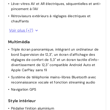
Lève-vitres AV et AR électriques, séquentielles et anti-
pincement à l'AV
Rétroviseurs extérieurs à réglages électriques et
chauffants
Rétroviseurs extérieurs rabattables électriquement
Voir plus (+7)
Hayon électrique à ouverture mains-libres
Multimédia
Vitres AV et AR électriques à impulsion à l'AV
Triple écran panoramique, intégrant un ordinateur de
Caméra de recul avec lignes de guidage dynamiques
bord Supervision de 12,3", un écran d'affichage des
Radar arriere
réglages de confort de 5,3" et un écran tactile d'info-
Radar avant
divertissement de 12,3" compatible Android Auto et
Apple CarPlay sans fil
Câble de recharge pour prise domestique
Système de téléphonie mains-libres Bluetooth avec
reconnaissance vocale et fonction streaming audio
Navigation GPS
Style intérieur
Pédalier finition aluminium