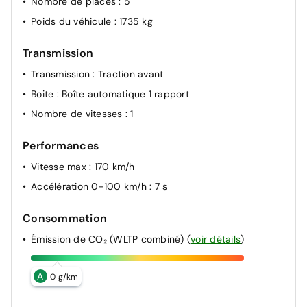
Nombre de places
: 5
Allumage automatique des projecteurs en fonction de
Poids du véhicule
: 1735 kg
la luminosité
Transmission
Transmission
: Traction avant
Boite
: Boîte automatique 1 rapport
Nombre de vitesses
: 1
Performances
Vitesse max
: 170 km/h
Accélération 0-100 km/h
: 7 s
Consommation
Émission de CO₂ (WLTP combiné)
(
voir détails
)
A
0 g/km