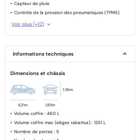
Capteur de pluie
Contrôle de la pression des pneumatiques (TPMS)
Contrôle de traction (TCS)
Voir plus (+12)
Contrôle électronique de la trajectoire (ESC)
Frein de parking électrique (EPB) avec fonction
Autohold
Informations techniques
Limiteur de vitesse
Reconnaissance des panneaux de limitation avec
régulation de vitesse (ISLA)
Dimensions et châssis
Rétroviseur intérieur électrochrome
Volant chauffant
1,56m
Vitres et lunette AR surteintées
4,31m
1,85m
Système de fixation ISOFIX sur sièges AR latéraux
Volume coffre
: 460 L
Caméra de détection de vigilance du conducteur (ICC)
Volume coffre max (sièges rabattus)
: 1251 L
Régulateur de vitesse adaptatif (SCC2) avec fonction
Nombre de portes
: 5
Stop & Go, couplé au système de navigation (NSCC-
C)