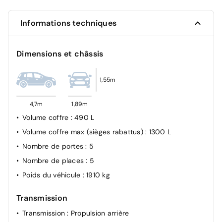
Assistance active à la conduite dans les
embouteillages (LFA)
Informations techniques
Aide au maintien dans la file (LKA)
Assistance active à la conduite sur autoroute (HDA)
Dimensions et châssis
Système de freinage multicollision (MCB)
1,55m
4,7m
1,89m
Volume coffre
: 490 L
Volume coffre max (sièges rabattus)
: 1300 L
Nombre de portes
: 5
Nombre de places
: 5
Poids du véhicule
: 1910 kg
Transmission
Transmission
: Propulsion arrière