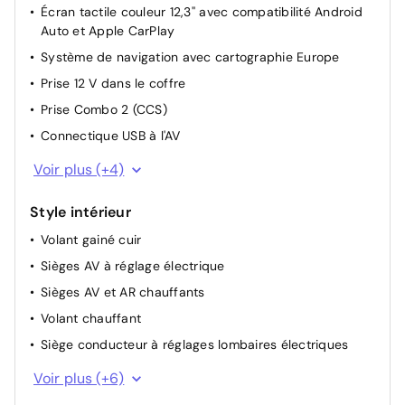
Écran tactile couleur 12,3'' avec compatibilité Android
Programmation de la recharge et de la température de
Auto et Apple CarPlay
l'habitacle
Système de navigation avec cartographie Europe
Ouverture du coffre mains-libres (hauteur ajustable)
Prise 12 V dans le coffre
Poignées de portes affleurantes automatiques
Prise Combo 2 (CCS)
Rétroviseurs extérieurs électriques, dégivrants et
rabattables électriquement
Connectique USB à l'AV
Câble de recharge rapide à domicile (22 kW) ou sur
Connectique USB à l'AR
Voir plus (+4)
borne publique (43 kW)
Géolocalisation des bornes de recharge via la
navigation embarquée et les services connectés Kia
Style intérieur
Connect Live
Volant gainé cuir
Affichage tête haute en réalité augmentée (AR HUD)
Sièges AV à réglage électrique
Système audio Premium Meridian
Sièges AV et AR chauffants
Volant chauffant
Siège conducteur à réglages lombaires électriques
Sièges AV ventilés
Voir plus (+6)
Pédalier finition aluminium