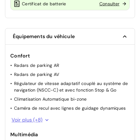
Certificat de batterie
Consulter
Équipements du véhicule
Confort
Radars de parking AR
Radars de parking AV
Régulateur de vitesse adaptatif couplé au système de
navigation (NSCC-C) et avec fonction Stop & Go
Climatisation Automatique bi-zone
Caméra de recul avec lignes de guidage dynamiques
Rétroviseur intérieur électrochrome
Voir plus (+8)
Ouverture et démarrage sans clé "Smart Key"
Multimédia
Câble de recharge pour prise domestique