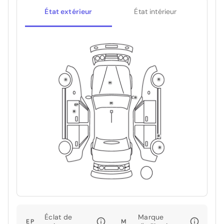
État extérieur
État intérieur
Éclat de
Marque
EP
M