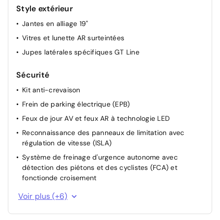
Style extérieur
Eclairage intérieur à LED
Jantes en alliage 19"
Mémoire de position pour le siège conducteur (2
positions mémorisables)
Vitres et lunette AR surteintées
Sellerie mixte Suède/Cuir artificiel
Jupes latérales spécifiques GT Line
Sièges AV "Relaxation"
Sécurité
Kit anti-crevaison
Frein de parking électrique (EPB)
Feux de jour AV et feux AR à technologie LED
Reconnaissance des panneaux de limitation avec
régulation de vitesse (ISLA)
Système de freinage d'urgence autonome avec
détection des piétons et des cyclistes (FCA) et
fonctionde croisement
Projecteurs AV full LED matriciels avec gestion
Voir plus (+6)
intelligente des feux de route
Clignotants AV et AR dynamiques