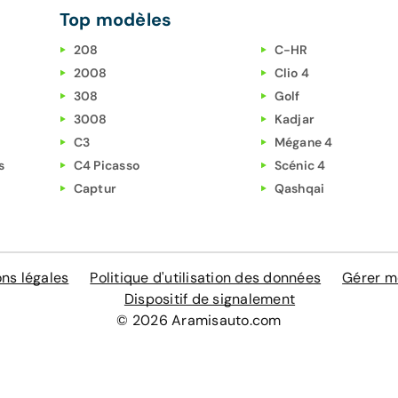
Top modèles
208
C-HR
2008
Clio 4
308
Golf
3008
Kadjar
C3
Mégane 4
s
C4 Picasso
Scénic 4
Captur
Qashqai
ns légales
Politique d'utilisation des données
Gérer m
Dispositif de signalement
© 2026 Aramisauto.com