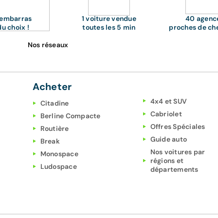
'embarras
1 voiture vendue
40 agenc
du choix !
toutes les 5 min
proches de ch
Nos réseaux
Acheter
4x4 et SUV
Citadine
Cabriolet
Berline Compacte
Offres Spéciales
Routière
Guide auto
Break
Nos voitures par
Monospace
régions et
Ludospace
départements