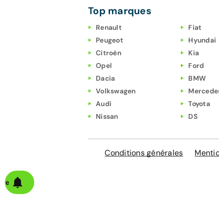
Top marques
Renault
Fiat
Peugeot
Hyundai
Citroën
Kia
Opel
Ford
Dacia
BMW
Volkswagen
Mercede
Audi
Toyota
Nissan
DS
Conditions générales
Mentio
alerte