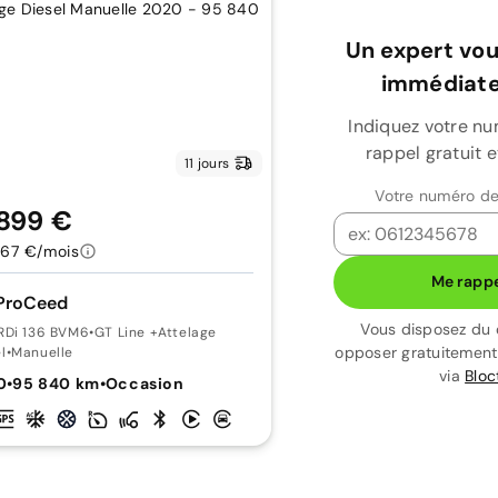
Un expert vou
immédiate
Indiquez votre n
rappel gratuit 
11 jours
Votre numéro de
 899 €
167 €/mois
Me rappe
 ProCeed
Vous disposez du 
CRDi 136 BVM6
•
GT Line +Attelage
opposer gratuitemen
l
•
Manuelle
via
Bloc
0
•
95 840 km
•
Occasion