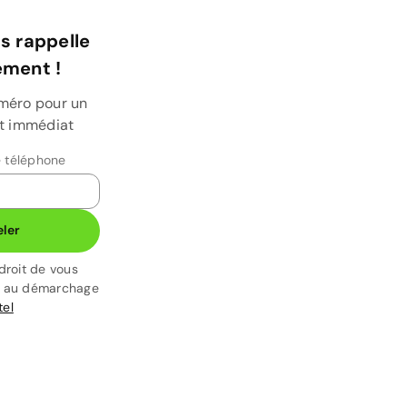
s rappelle
ment !
uméro pour un
et immédiat
 téléphone
ler
droit de vous
t au démarchage
tel