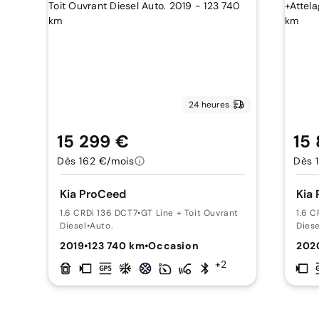
24 heures
15 299 €
15
Dès 162 €/mois
Dès 
Kia ProCeed
Kia
1.6 CRDi 136 DCT7
•
GT Line + Toit Ouvrant
1.6 
Diesel
•
Auto.
Diese
2019
•
123 740 km
•
Occasion
202
+2