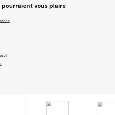
 pourraient vous plaire
ssence
esel
l