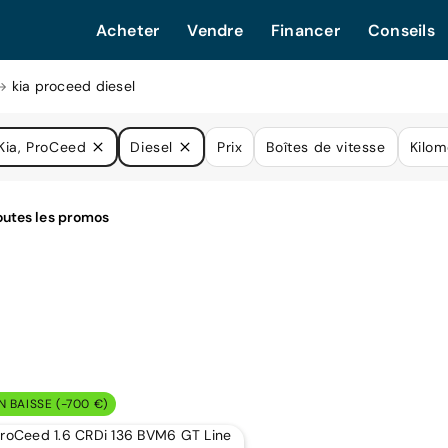
Acheter
Vendre
Financer
Conseils
kia proceed diesel
Kia, ProCeed
Diesel
Prix
Boîtes de vitesse
Kilom
N BAISSE (-700 €)