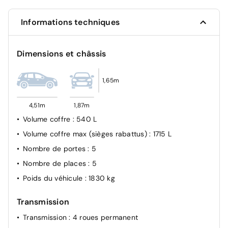
Allumage automatique des feux
Informations techniques
Projecteurs antibrouillard AR
ABS
Dimensions et châssis
Système de surveillance de la pression des pneus
Allumage automatique des projecteurs
1,65m
Contrôle de la pression des pneumatiques
Capteur de pluie
4,51m
1,87m
Système de gestion intelligente des feux de route
Volume coffre
: 540 L
(HBA)
Volume coffre max (sièges rabattus)
: 1715 L
Airbags rideaux
Nombre de portes
: 5
Airbag passager désactivable
Nombre de places
: 5
Contrôle électronique de la trajectoire (ESC)
Poids du véhicule
: 1830 kg
Contrôle de vitesse en descente
Transmission
Transmission
: 4 roues permanent