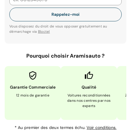
Rappelez-moi
Vous disposez du droit de vous opposer gratuitement au
démarchage via
Bloctel
Pourquoi choisir Aramisauto ?
Garantie Commerciale
Qualité
12 mois de garantie
Voitures reconditionnées
Zér
dans nos centres par nos
m
experts
*
Au premier des deux termes échu.
Voir conditions.