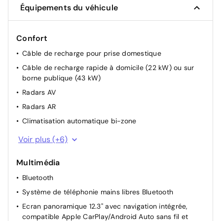
Équipements du véhicule
Confort
Câble de recharge pour prise domestique
Câble de recharge rapide à domicile (22 kW) ou sur
borne publique (43 kW)
Radars AV
Radars AR
Climatisation automatique bi-zone
4WD
Voir plus (+6)
Caméra de recul
Multimédia
Rétroviseur intérieur électrochromatique
Bluetooth
Rétroviseurs extérieurs rabattables électriquement
Système de téléphonie mains libres Bluetooth
Drive mode select
Ecran panoramique 12.3'' avec navigation intégrée,
Rétroviseurs extérieurs électriques et chauffants
compatible Apple CarPlay/Android Auto sans fil et