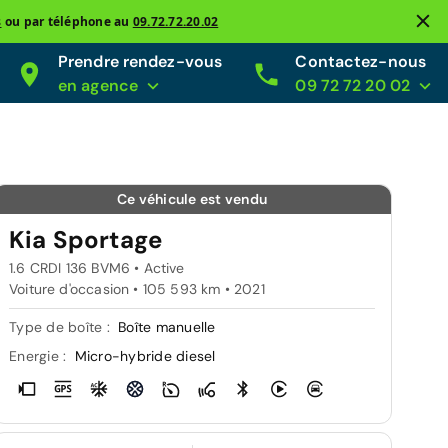
s
ou par téléphone au
09.72.72.20.02
Prendre rendez-vous
Contactez-nous
en agence
09 72 72 20 02
Ce véhicule est vendu
Kia Sportage
1.6 CRDI 136 BVM6 • Active
Voiture d'occasion • 105 593 km • 2021
Type de boîte :
Boîte manuelle
Energie :
Micro-hybride diesel