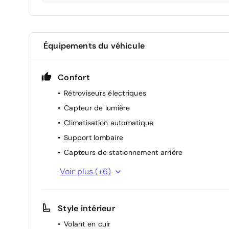
Équipements du véhicule
Confort
Rétroviseurs électriques
Capteur de lumière
Climatisation automatique
Support lombaire
Capteurs de stationnement arrière
Reconnaissance des panneaux de signalisation
Voir plus (+6)
Rétroviseurs repliables électriquement
Capteur de pluie
Style intérieur
Caméra de recul
Volant en cuir
Régulateur de vitesse passif