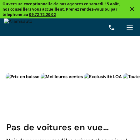
Ouverture exceptionnelle de nos agences ce samedi 15 août,
nos conseillers vous accueillent.
Prenez rendez-vous
ou par
3
téléphone au
09.72.72.20.02
, Range Rover Evoque
Hybride rechargeable
Prix
Pas de voitures en vue…