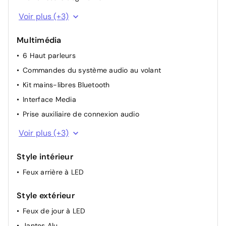
Rétroviseurs rabattables électriquement
Voir plus (+3)
Banquette AR rabattable 60/40
Multimédia
Climatisation électronique bi-zone
6 Haut parleurs
Commandes du système audio au volant
Kit mains-libres Bluetooth
Interface Media
Prise auxiliaire de connexion audio
Prise USB
Voir plus (+3)
Lecteur CD
Style intérieur
Ordinateur de bord 7" couleur
Feux arrière à LED
Style extérieur
Feux de jour à LED
Jantes Alu