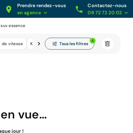
Prendre rendez-vous
Contactez-nous
en agence
09 72 72 20 02
suv essence
4
Tous les filtres
s de vitesse
Kilométrage
 en vue…
que jour !