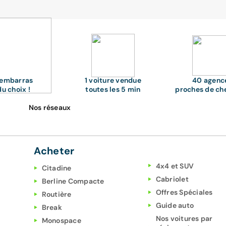
'embarras
1 voiture vendue
40 agenc
du choix !
toutes les 5 min
proches de ch
Nos réseaux
Acheter
4x4 et SUV
Citadine
Cabriolet
Berline Compacte
Offres Spéciales
Routière
Guide auto
Break
Nos voitures par
Monospace