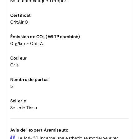
Boîte automatique 1 rapport
Certificat
Crit'Air 0
Émission de CO₂ (WLTP combiné)
0 g/km - Cat. A
Couleur
Gris
Nombre de portes
5
Sellerie
Sellerie Tissu
Avis de l'expert Aramisauto
La MX-30 incarne une esthétique moderne avec