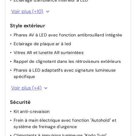
Eclairage d'ambiance intérieur à LED
Inserts de console centrale en liège véritable
Voir plus (+10)
Palettes au volant
Style extérieur
Poignée de boîte à gants chromée
Phares AV à LED avec fonction antibrouillard intégrée
Sellerie Ambiance « Modern Confidence » : sellerie
tissu clair Gris clair et similicuir Blanc
Eclairage de plaque ar à led
Siège conducteur avec réglages électriques 8 voies
Vitres AR et lunette AR surteintées
avec fonction de mémorisation
Rappel de clignotant dans les rétroviseurs extérieurs
Siège passager réglable manuellement 6 voies
Phares à LED adaptatifs avec signature lumineuse
Sièges AR rabattables 60/40
spécifique
Volant avec cerclage chromé
Becquet de toit
Voir plus (+4)
Volant et pommeau de levier de vitesses gainé de cuir
Portes "freestyle" (hommage au RX-8)
Pack Hiver: Sièges AV chauffants
Sécurité
Montants de portes "Piano Black" avec insert "Satiné"
sur montants AR
Kit anti-crevaison
Jantes alliage 18" "Bright"
Frein à main électrique avec fonction "Autohold" et
système de freinage d'urgence
Clignotants à impulsion lumineuse "Kodo Turn"