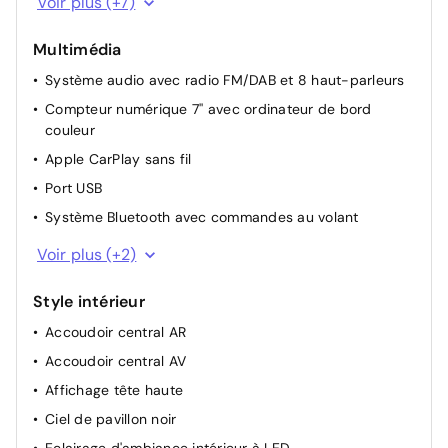
Voir plus (+7)
Démarrage par bouton "Start"
Multimédia
Fonction "Coming / Leaving home"
Système audio avec radio FM/DAB et 8 haut-parleurs
Lave-phares
Compteur numérique 7'' avec ordinateur de bord
Pare-soleil avec miroir de courtoisie et éclairage côtés
couleur
conducteur et passager + rangement côté conducteur
Apple CarPlay sans fil
Rétroviseurs extérieurs chauffants, réglables
électriquement et à rabattage automatique (à
Port USB
l'ouverture et fermeture des portes) et
Système Bluetooth avec commandes au volant
photochromatique côté conducteur
Ecran secondaire tactile pour réglages de la
Vitres électriques AV avec commande à impulsion
Voir plus (+2)
climatisation
Système Mazda Connect avec écran couleur 8,8'' TFT
Style intérieur
et système de navigation
Accoudoir central AR
Accoudoir central AV
Affichage tête haute
Ciel de pavillon noir