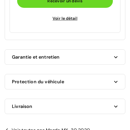
Recevoir un devis
Voir le détail
Garantie et entretien
Ce véhicule est sous garantie commerciale de 12
Protection du véhicule
mois à compter de la date de livraison.
La garantie de votre véhicule peut être prolongée
jusqu'a 5 ans. Rapprochez-vous de votre conseiller
en
Livraison
AUCUNE PROTECTION
agence
ou appelez-nous au
09 72 72 20 02
pour plus
0 €
d'informations.
Je n'ai pas encore choisi