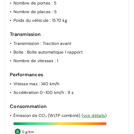
Reconnaissance active d'obstacles mobiles en marche
Nombre de portes
: 5
AR (RCTA)
Nombre de places
: 5
Poids du véhicule
: 1570 kg
Transmission
Transmission
: Traction avant
Boite
: Boîte automatique 1 rapport
Nombre de vitesses
: 1
Performances
Vitesse max
: 140 km/h
Accélération 0-100 km/h
: 9 s
Consommation
Émission de CO₂ (WLTP combiné)
(
voir détails
)
A
0 g/km