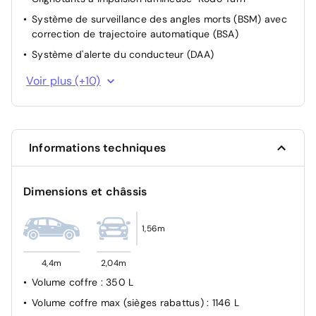
Système de surveillance des angles morts (BSM) avec
correction de trajectoire automatique (BSA)
Système d'alerte du conducteur (DAA)
Phares et essuie-glaces automatiques
Voir plus (+10)
Feux AR à LED
Assistance au démarrage en côte
Système de surveillance de pression de pneus
Informations techniques
Système "Auto Door Locking"
Limiteur de vitesse avec adaptation intelligente de la
Dimensions et châssis
vitesse couplé à la reconnaissance des panneaux de
signalisation
Essuie-glaces avec buse de lave-glace intégrée
1,56m
Aide au freinage intelligent avec reconnaissance des
piétons et freinage automatique cas de trafic
4,4m
2,04m
transversal AV
Volume coffre
: 350 L
Système d'appel d'urgence "E-Call"
Volume coffre max (sièges rabattus)
: 1146 L