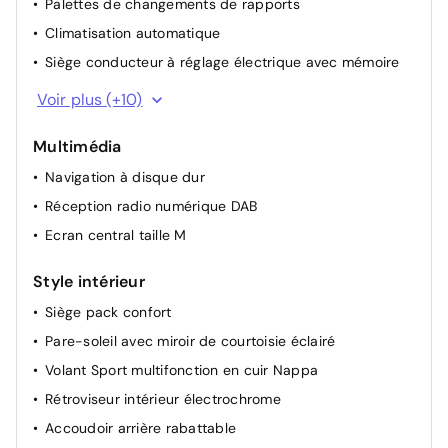
Palettes de changements de rapports
Climatisation automatique
Siège conducteur à réglage électrique avec mémoire
Pack mémoire (siège conducteur, colonne de direction
Voir plus (+10)
et rétroviseurs)
Rétroviseurs extérieurs rabattables électriquement
Multimédia
Sélecteur de programme de conduite (agility select)
Navigation à disque dur
Pack stationnement
Réception radio numérique DAB
Hayon EASY-PACK à ouverture/fermeture automatique
Ecran central taille M
Keyless-go
Style intérieur
Pack Rétroviseurs
Siège pack confort
Pack keyless-go
Pare-soleil avec miroir de courtoisie éclairé
Câble de recharge pour prise domestique
Volant Sport multifonction en cuir Nappa
Câble de recharge rapide à domicile (22 kW) ou sur
borne publique (43 kW)
Rétroviseur intérieur électrochrome
Accoudoir arrière rabattable