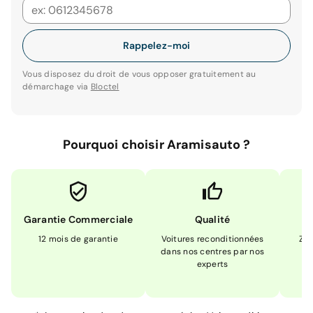
Rappelez-moi
Vous disposez du droit de vous opposer gratuitement au
démarchage via
Bloctel
Pourquoi choisir Aramisauto ?
Garantie Commerciale
Qualité
12 mois de garantie
Voitures reconditionnées
Zér
dans nos centres par nos
m
experts