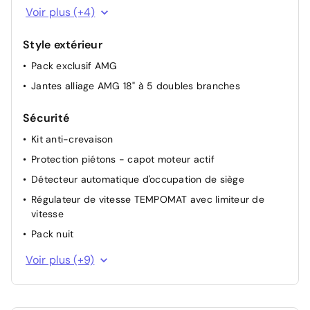
Ciel de pavillon en tissu Noir
Voir plus (+4)
Double porte-gobelets
Style extérieur
Inserts décoratifs - aluminium poncé
longitudinalement
Pack exclusif AMG
Réglage du soutien lombaire avant
Jantes alliage AMG 18" à 5 doubles branches
Sécurité
Kit anti-crevaison
Protection piétons - capot moteur actif
Détecteur automatique d'occupation de siège
Régulateur de vitesse TEMPOMAT avec limiteur de
vitesse
Pack nuit
Fixations I-size pour sièges enfants à l'AR
Voir plus (+9)
Avertisseur de franchissement de ligne actif
Système d'alerte anticollision avec intervention de
freinage active