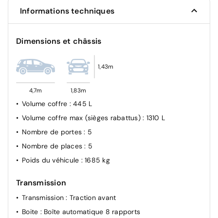
Informations techniques
Airbag genoux
Essuie-glaces avec détecteur de pluie
Dimensions et châssis
Contrôle de la pression des pneus
Allumage automatique des feux de route plus (ihc+)
1,43m
Projecteurs MULTIBEAM à LED
Pack vision
4,7m
1,83m
Volume coffre
: 445 L
Volume coffre max (sièges rabattus)
: 1310 L
Nombre de portes
: 5
Nombre de places
: 5
Poids du véhicule
: 1685 kg
Transmission
Transmission
: Traction avant
Boite
: Boîte automatique 8 rapports