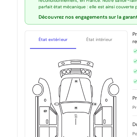
reconditionnement, en France. Notre savoir-fai
parfait état mécanique : elle est ainsi couverte
Découvrez nos engagements sur la garan
P
État extérieur
État intérieur
r
Pr
Pr
D
Po