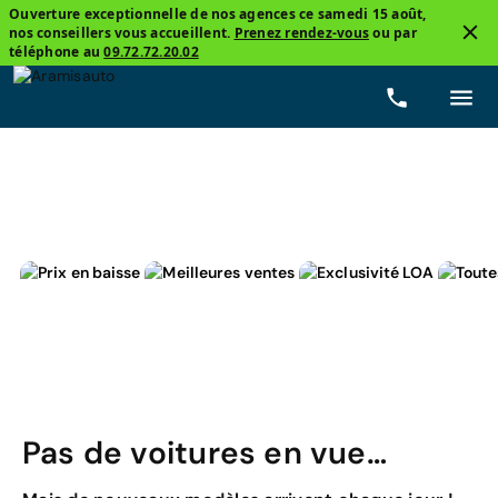
Ouverture exceptionnelle de nos agences ce samedi 15 août,
nos conseillers vous accueillent.
Prenez rendez-vous
ou par
4
téléphone au
09.72.72.20.02
Cabriolet
Mercedes, Clk Cabriolet
Essence
Pas de voitures en vue…