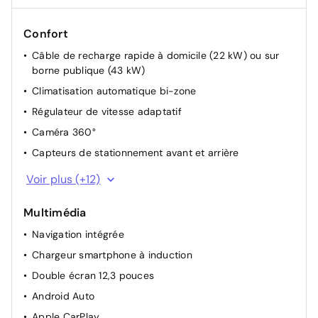
Confort
Câble de recharge rapide à domicile (22 kW) ou sur
borne publique (43 kW)
Climatisation automatique bi-zone
Régulateur de vitesse adaptatif
Caméra 360°
Capteurs de stationnement avant et arrière
Caméra de recul
Voir plus (+12)
Hayon électrique avec ouverture mains libres
Multimédia
Rétroviseurs extérieurs à rabattement automatique
Navigation intégrée
Vitres électriques AV/AR à impulsion
Chargeur smartphone à induction
Siège conducteur réglable électriquement 6 directions
Double écran 12,3 pouces
Sièges avant chauffants
Android Auto
Accès et démarrage sans clé
Apple CarPlay
Sélection des modes de conduite