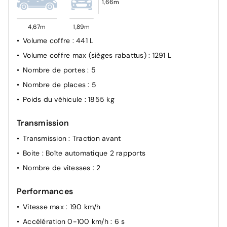
1,66m
Assistant de conduite intelligent (ICA)
Alerte de circulation transversale AR (RCTA) avec
4,67m
1,89m
fonction freinage automatique (RCTB)
Volume coffre
: 441 L
Ceintures de sécurité AR: 2 côtés 3 points +
Volume coffre max (sièges rabattus)
: 1291 L
prétensionneur et limiteur de charge
Nombre de portes
: 5
Ceintures de sécurité AV: 3 points + prétensionneur et
Nombre de places
: 5
limiteur de charge
Poids du véhicule
: 1855 kg
Alarme
ESP
Transmission
Airbags frontaux, latéraux, rideaux et central
Transmission
: Traction avant
ABS
Boite
: Boîte automatique 2 rapports
Kit anti-crevaison
Nombre de vitesses
: 2
Performances
Vitesse max
: 190 km/h
Accélération 0-100 km/h
: 6 s