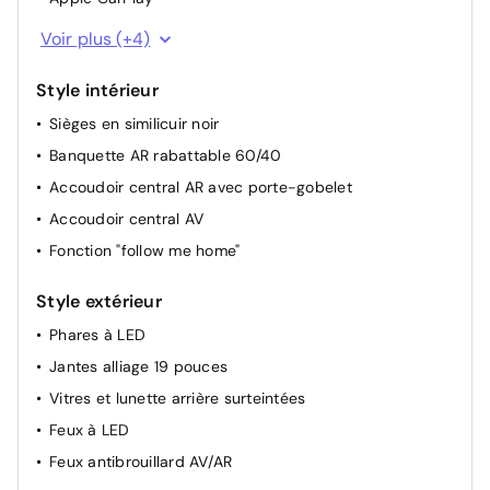
Systèmes connectés iSMART
Aide au démarrage en côte
Voir plus (+4)
Connectivité Bluetooth
Direction assistée
Style intérieur
4 ports USB (2 AV + 2 AR)
Frein de parking électronique (EPB)
Sièges en similicuir noir
Radio AM/FM/DAB+
Câble de recharge pour prise domestique
Banquette AR rabattable 60/40
Accoudoir central AR avec porte-gobelet
Accoudoir central AV
Fonction "follow me home"
Style extérieur
Phares à LED
Jantes alliage 19 pouces
Vitres et lunette arrière surteintées
Feux à LED
Feux antibrouillard AV/AR