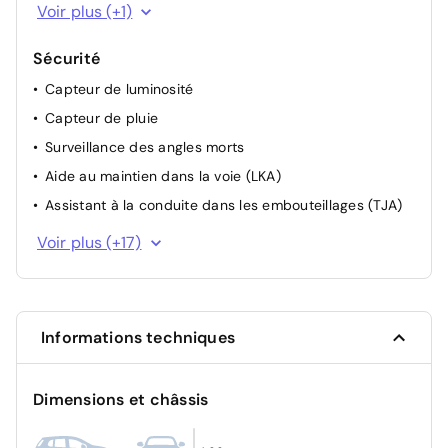
Rails de toit alu
Voir plus (+1)
Sécurité
Capteur de luminosité
Capteur de pluie
Surveillance des angles morts
Aide au maintien dans la voie (LKA)
Assistant à la conduite dans les embouteillages (TJA)
Avertissement de changement de voie (LDW)
Voir plus (+17)
Avertissement de collision frontale (FCW)
Gestion intelligente des feux de route (IHC)
Maintien d'urgence sur la voie (ELK)
Informations techniques
Siège AR ISOFIX avec ancrages supérieur et inférieur
Système E-Call
Dimensions et châssis
Capteur de pression des pneus TPMS direct
Avertisseur de somnolence (DMS)