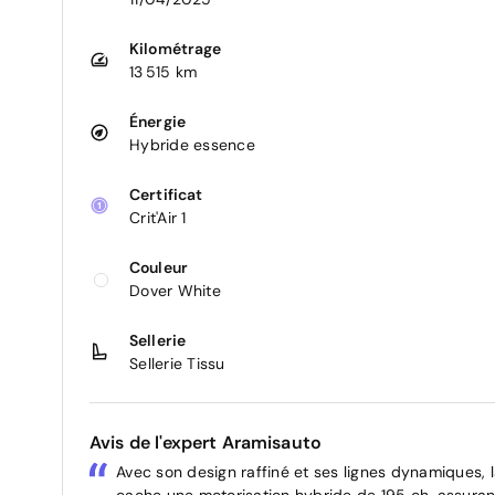
Kilométrage
13 515 km
Énergie
Hybride essence
Certificat
Crit'Air 1
Couleur
Dover White
Sellerie
Sellerie Tissu
Avis de l'expert Aramisauto
Avec son design raffiné et ses lignes dynamiques, 
cache une motorisation hybride de 195 ch, assuran