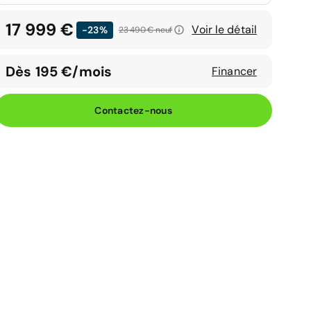
17 999 €
Voir le détail
-23%
23 490 €
neuf
Dès 195 €/mois
Financer
Contactez-nous