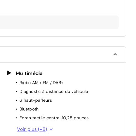
Multimédia
Radio AM / FM / DAB+
Diagnostic à distance du véhicule
6 haut-parleurs
Bluetooth
Écran tactile central 10,25 pouces
Verrouillage / déverrouillage à distance
Voir plus (+8)
Application connectée MG iSMART Lite