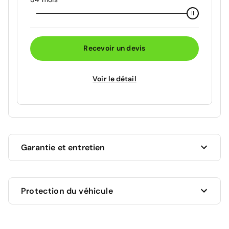
Recevoir un devis
Voir le détail
Garantie et entretien
Ce véhicule est sous garantie commerciale de 12
Protection du véhicule
mois à compter de la date de livraison.
La garantie de votre véhicule peut être prolongée
jusqu'a 5 ans. Rapprochez-vous de votre conseiller
en