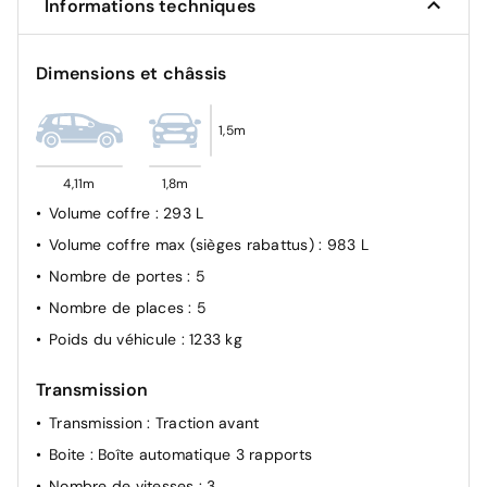
Informations techniques
Assistant de vitesse intelligent
Alerte de fatigue du conducteur
Dimensions et châssis
Contrôle automatique des feux de route
ABS + EBD + ESP
1,5m
Frein de stationnement électrique
Système d’appel d’urgence eCall
4,11m
1,8m
Airbags frontaux conducteur et passager
Volume coffre
: 293 L
Airbags latéraux conducteur et passager
Volume coffre max (sièges rabattus)
: 983 L
Airbags rideaux
Nombre de portes
: 5
Désactivation airbag passager
Nombre de places
: 5
Contrôle de pression des pneus (TPMS)
Poids du véhicule
: 1233 kg
Fixations ISOFIX à l’arrière
Transmission
Ceintures de sécurité avec prétensionneurs et
limiteurs d’effort
Transmission
: Traction avant
Alerte de ceinture non bouclée (avant et arrière)
Boite
: Boîte automatique 3 rapports
Kit anti-crevaison
Nombre de vitesses
: 3