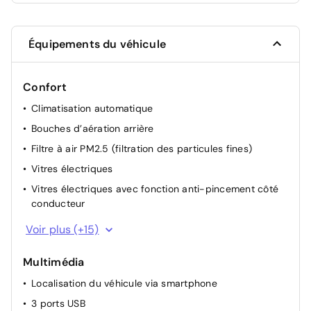
Équipements du véhicule
Confort
Climatisation automatique
Bouches d’aération arrière
Filtre à air PM2.5 (filtration des particules fines)
Vitres électriques
Vitres électriques avec fonction anti-pincement côté
conducteur
Accoudoir central avant
Voir plus (+15)
Fermeture automatique des portes en roulant
Multimédia
Fonction « Follow Me Home » (éclairage
d’accompagnement)
Localisation du véhicule via smartphone
Volant réglable sur 4 positions
3 ports USB