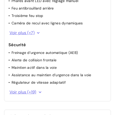
Phares avant LED avec réglage manuel
Feu antibrouillard arrière
Troisième feu stop
Caméra de recul avec lignes dynamiques
Capteurs de stationnement arrière
Voir plus (+7)
Vitres arrière et lunette arrière teintées
Sécurité
Rétroviseurs couleur carrosserie avec clignotants
intégrés
Freinage d’urgence automatique (AEB)
Essuie-glace avant sans cadre
Alerte de collision frontale
Essuie-glace arrière
Maintien actif dans la voie
Kit de réparation pneumatique
Assistance au maintien d’urgence dans la voie
Jantes alliage 16 pouces à branches en Y
Régulateur de vitesse adaptatif
Assistant de conduite intelligent
Voir plus (+19)
Alerte de franchissement de ligne
Alerte de circulation transversale arrière
Surveillance des angles morts