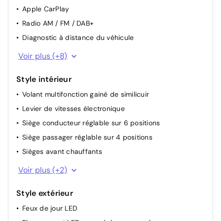
Démarrage sans clé
Apple CarPlay
Pare-soleil avec miroir éclairé
Radio AM / FM / DAB+
Capteur de luminosité
Diagnostic à distance du véhicule
Rétroviseurs extérieurs chauffants et rabattables
6 haut-parleurs
Voir plus (+8)
électriquement
Bluetooth
Direction assistée électrique
Style intérieur
Écran tactile central 10,25 pouces
Éclairage du coffre
Volant multifonction gainé de similicuir
Verrouillage / déverrouillage à distance
Capteur de pluie
Levier de vitesses électronique
Application connectée MG iSMART Lite
Accès sans clé
Siège conducteur réglable sur 6 positions
Android Auto
Éclairage de lecture avant
Siège passager réglable sur 4 positions
Système de navigation
Prise 12V à l’avant
Sièges avant chauffants
Écran conducteur 7 pouces
Dégivrage de la lunette arrière
Sellerie tissu / similicuir
Voir plus (+2)
Banquette arrière rabattable 60/40
Style extérieur
Feux de jour LED