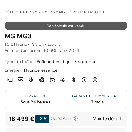
RÉFÉRENCE : 256315-26MMG3 / 26036049O / L
Ce véhicule est vendu
MG MG3
1.5 L Hybrid+ 195 ch • Luxury
Voiture d'occasion • 10 605 km • 2024
Type de boîte :
Boîte automatique 3 rapports
Energie :
Hybride essence
LIVRAISON
GARANTIE COMMERCIALE
Sous 24 heures
12 mois
18 499 €
Voir le détail
-21%
23 490 €
neuf