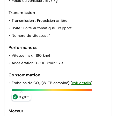
Poids du véhicule
: 1573 kg
Transmission
Transmission
: Propulsion arrière
Boite
: Boîte automatique 1 rapport
Nombre de vitesses
: 1
Performances
Vitesse max
: 160 km/h
Accélération 0-100 km/h
: 7 s
Consommation
Émission de CO₂ (WLTP combiné)
(
voir détails
)
A
0 g/km
Moteur