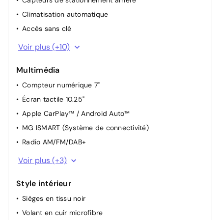
Capteurs de stationnement arrière
Climatisation automatique
Accès sans clé
Maintien automatique à l'arrêt (Autohold)
Voir plus (+10)
Frein de parking électronique (EPB)
Multimédia
Rétroviseurs extérieurs chauffants
Compteur numérique 7"
Capteur de luminosité
Écran tactile 10.25"
Démarrage automatique (pédale de frein enfoncée)
Apple CarPlay™ / Android Auto™
Fonction "One-Pedal"
MG ISMART (Système de connectivité)
Système de récupération d'énergie cinétique (KERS)
Radio AM/FM/DAB+
Prise 12V
4 haut-parleurs
Volant réglable en hauteur et profondeur
Voir plus (+3)
3 ports USB (2 avant, 1 arrière)
Câble de recharge rapide à domicile (22 kW) ou sur
borne publique (43 kW)
Style intérieur
Système Bluetooth
Sièges en tissu noir
Volant en cuir microfibre