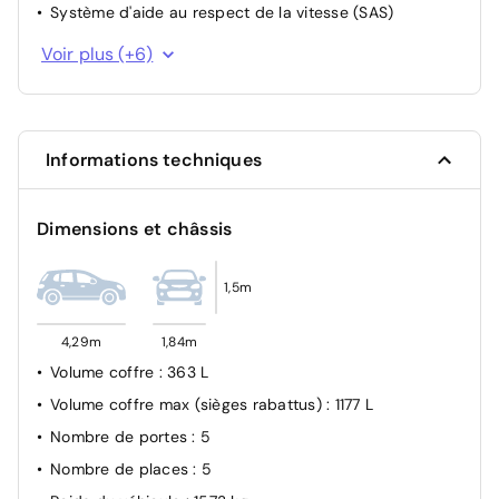
Système d'aide au respect de la vitesse (SAS)
Aide à la conduite dans les embouteillages (TJA)
Voir plus (+6)
Avertisseur de somnolence (UDW)
Avertissement de changement de voie (LDW)
Capteur de pression des pneus TPMS direct
Informations techniques
Airbags frontaux, latéraux et rideaux
Sièges arrière ISOFIX avec ancrages supérieur et
Dimensions et châssis
inférieur
1,5m
4,29m
1,84m
Volume coffre
: 363 L
Volume coffre max (sièges rabattus)
: 1177 L
Nombre de portes
: 5
Nombre de places
: 5