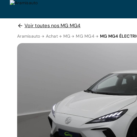
Voir toutes nos MG MG4
Aramisauto
Achat
MG
MG MG4
MG MG4 ÉLECTR