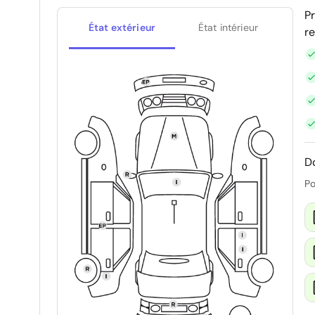
P
État extérieur
État intérieur
r
D
Po