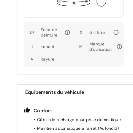
Éclat de
Griffure
EP
G
peinture
Marque
Impact
I
M
d'utilisation
Rayure
R
Équipements du véhicule
Confort
Câble de recharge pour prise domestique
Maintien automatique à l'arrêt (Autohold)