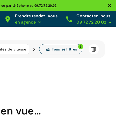
s
ou par téléphone au
09.72.72.20.02
Prendre rendez-vous
Contactez-nous
en agence
09 72 72 20 02
3
Tous les filtres
îtes de vitesse
Kilométrage
 en vue…