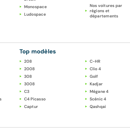
Nos voitures par
Monospace
régions et
Ludospace
départements
Top modèles
208
C-HR
2008
Clio 4
308
Golf
3008
Kadjar
C3
Mégane 4
s
C4 Picasso
Scénic 4
Captur
Qashqai