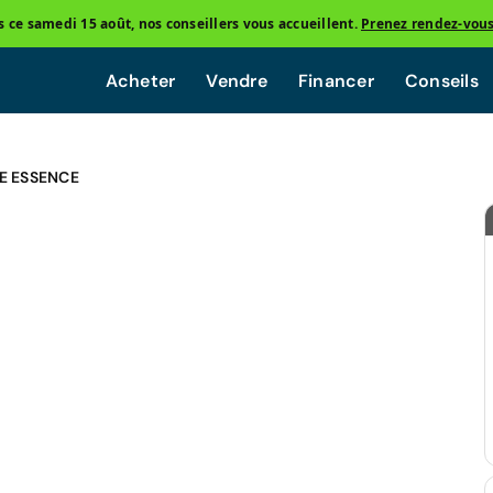
ce samedi 15 août, nos conseillers vous accueillent.
Prenez rendez-vou
Acheter
Vendre
Financer
Conseils
E ESSENCE