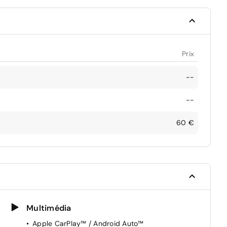
Prix
--
--
60 €
Multimédia
Apple CarPlay™ / Android Auto™