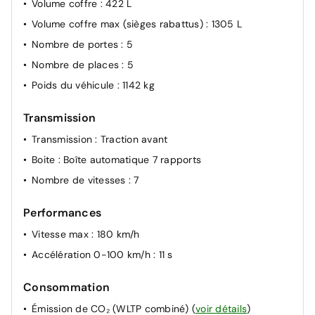
Volume coffre
: 422 L
Pack Sécurité: Prévention de franchissement de ligne
Volume coffre max (sièges rabattus)
: 1305 L
intelligent, Reconnaissance des panneaux de
Nombre de portes
: 5
signalisation, Feux de route adaptatifs
Nombre de places
: 5
Poids du véhicule
: 1142 kg
Transmission
Transmission
: Traction avant
Boite
: Boîte automatique 7 rapports
Nombre de vitesses
: 7
Performances
Vitesse max
: 180 km/h
Accélération 0-100 km/h
: 11 s
Consommation
Émission de CO₂ (WLTP combiné)
(
voir détails
)