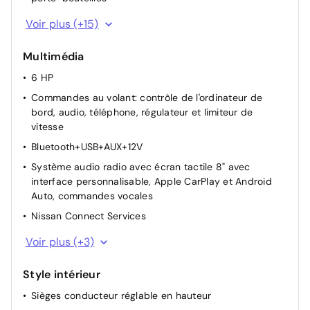
Vitres AV/AR électriques avec mode impulsionnel côté
Voir plus (+15)
conducteur
Aide au démarrage en côte
Multimédia
Rétroviseur intérieur électrochromatique
6 HP
Frein à main électrique
Commandes au volant: contrôle de l'ordinateur de
bord, audio, téléphone, régulateur et limiteur de
Rétroviseurs extérieurs réglables électriquement avec
vitesse
indicateurs de changement de direction
Bluetooth+USB+AUX+12V
Rétroviseurs extérieurs dégivrants et rabattables
automatiquement
Système audio radio avec écran tactile 8" avec
interface personnalisable, Apple CarPlay et Android
Sélection du mode de conduite (ECO, STANDARD et
Auto, commandes vocales
SPORT)
Nissan Connect Services
Fonction des feux avant "Follow me Home"
Port USB
Porte-cartes intégré au pare-soleil côté conducteur
Voir plus (+3)
Combiné d'instrumentation avec écran LCD-TFT 7''
3 appuis-tête AR réglables
Style intérieur
Reconnaissance vocale
Système STOP/START
Sièges conducteur réglable en hauteur
Plancher de coffre modulable