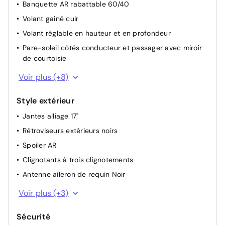
Banquette AR rabattable 60/40
Caméra de recul avec radars de stationnement AR
Volant gainé cuir
Sièges AV réglables
Volant réglable en hauteur et en profondeur
Régulateur et Limiteur de vitesse
Pare-soleil côtés conducteur et passager avec miroir
de courtoisie
Points d'ancrage pour sièges enfants ISOFIX à l'AR
Voir plus (+8)
Ciel de toit noir
Style extérieur
Accoudoir central AV
Jantes alliage 17"
Palettes au volant
Rétroviseurs extérieurs noirs
Sièges AV monoform style
Spoiler AR
Pommeau de levier de vitesse gainé de cuir
Clignotants à trois clignotements
Sellerie Tissu Noir avec surpiqûres grises
Antenne aileron de requin Noir
Porte-gobelets (2x)
Feux AR à LED
Voir plus (+3)
Feux AV LED
Sécurité
Feux diurnes LED avec système Follow Me Home