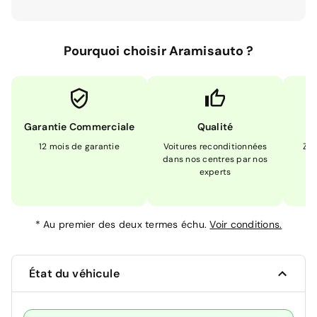
Pourquoi choisir Aramisauto ?
Garantie Commerciale
Qualité
12 mois de garantie
Voitures reconditionnées
Zér
dans nos centres par nos
m
experts
*
Au premier des deux termes échu.
Voir conditions.
État du véhicule