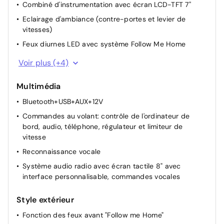
Combiné d'instrumentation avec écran LCD-TFT 7''
Eclairage d'ambiance (contre-portes et levier de
vitesses)
Feux diurnes LED avec système Follow Me Home
Sièges AV chauffants
Voir plus (+4)
Sièges AV monoform style
Multimédia
Pare-brise chauffant
Bluetooth+USB+AUX+12V
Palettes au volant
Commandes au volant: contrôle de l'ordinateur de
bord, audio, téléphone, régulateur et limiteur de
vitesse
Reconnaissance vocale
Système audio radio avec écran tactile 8" avec
interface personnalisable, commandes vocales
Style extérieur
Fonction des feux avant "Follow me Home"