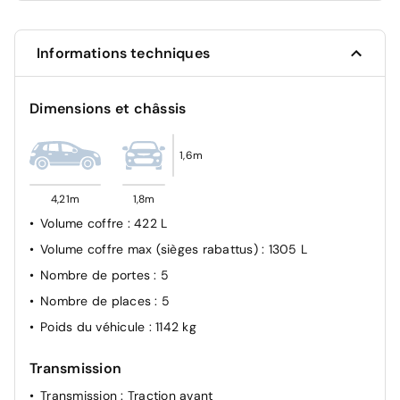
Frein à main électrique avec aide au
stationnement/démarrage et fonction Autohold
Informations techniques
Freinage d'urgence intelligent (AEB) avec détection
piéton et cyclistes
Points d'ancrage pour sièges enfants ISOFIX à l'AR
Dimensions et châssis
Rétroviseur intérieur électrochromatique
Système "Chassis Control" : Intelligent Trace Control
1,6m
(contrôle actif de trajectoire) et Intelligent Ride Control
(Contrôle actif de l'assiette)
4,21m
1,8m
Vitres AR teintées
Volume coffre
: 422 L
Système STOP/START
Volume coffre max (sièges rabattus)
: 1305 L
Régulateur et limiteur de vitesse
Nombre de portes
: 5
Nombre de places
: 5
Poids du véhicule
: 1142 kg
Transmission
Transmission
: Traction avant