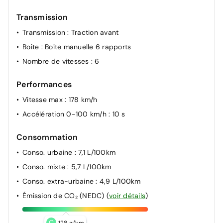
NDCS : système de contrôle des modes de conduite
(Eco, Normal, Sport) et de la climatisation
Transmission
Kit de réparation pneumatique
Transmission
: Traction avant
Nissan Safety Shield
Boite
: Boîte manuelle 6 rapports
EBD Répartiteur électronique de freinage
Nombre de vitesses
: 6
NBAS Amplificateur de freinage d'urgence
Performances
Points d'ancrage de siège enfants ISOFIX à l'AR
TPMS Contrôle automatique de la pression des pneus
Vitesse max
: 178 km/h
Signature lumineuse à LED
Accélération 0-100 km/h
: 10 s
Répéditeur de clignotants à LED
Consommation
Feux AV supérieurs à LED, feux diurnes et feux de
position
Conso. urbaine
: 7,1 L/100km
Feu antibrouillard AR central
Conso. mixte
: 5,7 L/100km
Indicateur de changement de vitesses
Conso. extra-urbaine
: 4,9 L/100km
Système mains libres Bluetooth avec fonction
Émission de CO₂ (NEDC)
(
voir détails
)
streaming audio et commandes au volant
Port USB
C
128 g/km