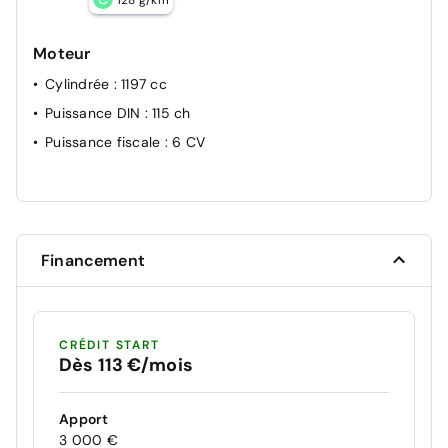
Phares antibrouillard AV
Moteur
Sécurité enfant sur les portes AR
Nissan AVM - Vision 360°
Cylindrée
: 1197 cc
Puissance DIN
: 115 ch
Puissance fiscale
: 6 CV
Financement
CRÉDIT START
Dès 113 €/mois
Apport
3 000 €