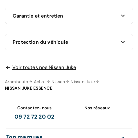
Garantie et entretien
Ce véhicule est sous garantie commerciale de 12
Protection du véhicule
mois à compter de la date de livraison.
La garantie de votre véhicule peut être prolongée
jusqu'a 5 ans. Rapprochez-vous de votre conseiller
en
Voir toutes nos Nissan Juke
AUCUNE PROTECTION
agence
ou appelez-nous au
09 72 72 20 02
pour plus
0 €
d'informations.
Aramisauto
Achat
Nissan
Nissan Juke
NISSAN JUKE ESSENCE
Votre garantie 12 mois comprend
GRAVAGE SEUL
98 €
Contactez-nous
Nos réseaux
Zéro frais d'entretien pendant 12 mois ou 15
000 km sur les pièces d'usures et les
09 72 72 20 02
consommables (
voir détails
).
Gravage des vitres
La prise en charge des pièces et mains
Top marques
d'oeuvre (
voir détails
).