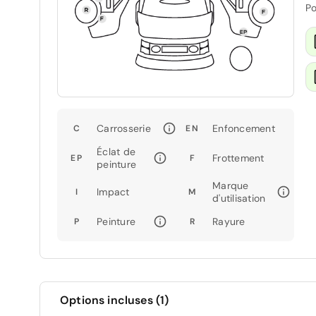
Po
Carrosserie
Enfoncement
C
EN
Éclat de
Frottement
EP
F
peinture
Marque
Impact
I
M
d'utilisation
Peinture
Rayure
P
R
Options incluses (1)