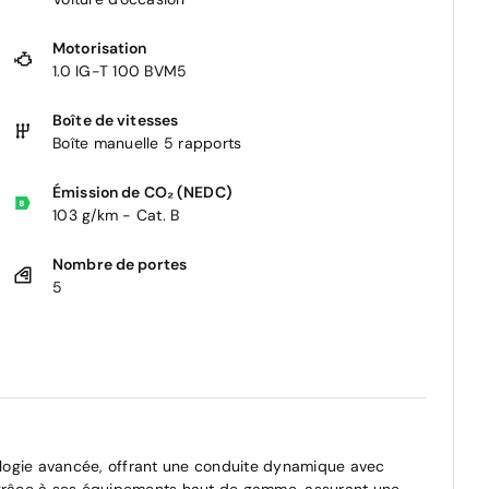
Motorisation
1.0 IG-T 100 BVM5
Boîte de vitesses
Boîte manuelle 5 rapports
Émission de CO₂ (NEDC)
103 g/km - Cat. B
Nombre de portes
5
nologie avancée, offrant une conduite dynamique avec
t grâce à ses équipements haut de gamme, assurant une