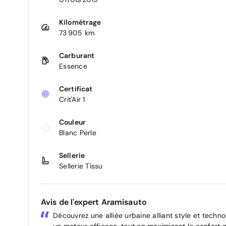
Kilométrage
73 905 km
Carburant
Essence
Certificat
Crit'Air 1
Couleur
Blanc Perle
Sellerie
Sellerie Tissu
Avis de l'expert Aramisauto
Découvrez une alliée urbaine alliant style et tech
un moteur efficace, tout en maximisant le confor