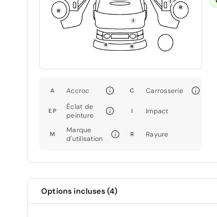
Accroc
Carrosserie
A
C
Éclat de
Impact
EP
I
peinture
Marque
Rayure
M
R
d'utilisation
Options incluses (4)