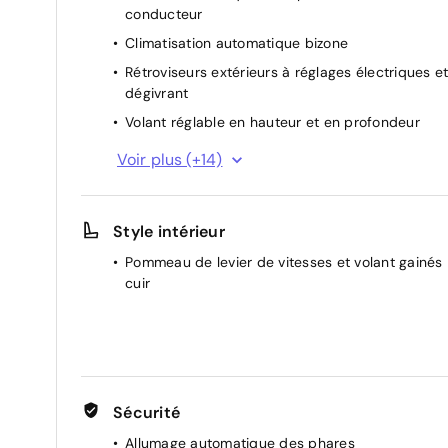
conducteur
Climatisation automatique bizone
Rétroviseurs extérieurs à réglages électriques e
dégivrant
Volant réglable en hauteur et en profondeur
Banquette AR rabattable 60/40
Voir plus (+14)
Commandes au volant
Essuie-glaces AV à déclenchement automatiqu
Style intérieur
Accoudoir central AV
Pommeau de levier de vitesses et volant gainés
Régulateur/limiteur de vitesses
cuir
Stop/Start Nissan
Eclairage d'ambiance intérieur
Sièges AV anti-fatigue
Pare-soleil conducteur et passager avec miroir
de courtoisie
Sécurité
Plancher de coffre modulable
Allumage automatique des phares