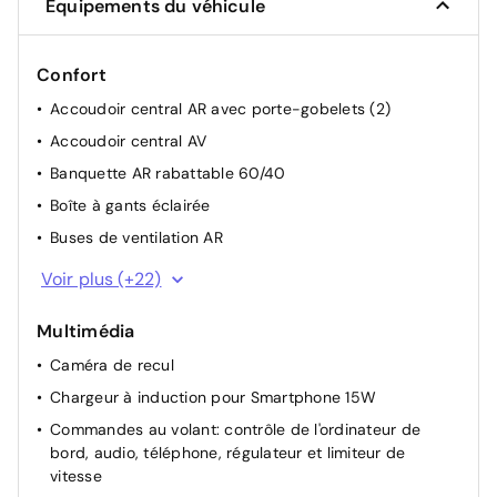
Équipements du véhicule
Confort
Accoudoir central AR avec porte-gobelets (2)
Accoudoir central AV
Banquette AR rabattable 60/40
Boîte à gants éclairée
Buses de ventilation AR
Cache-bagages amovible
Voir plus (+22)
Climatisation automatique bi-zone
Multimédia
Compartiment pour lunettes de soleil
Caméra de recul
Crochets d'arrimage (6) dans le coffre
Chargeur à induction pour Smartphone 15W
Eclairage du coffre (x2)
Commandes au volant: contrôle de l'ordinateur de
Feux diurnes LED
bord, audio, téléphone, régulateur et limiteur de
Liseuses AV et AR
vitesse
Mode EV