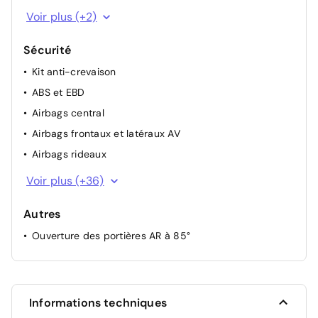
Technologie e-Pedal Step
Jantes alliage 18"
Voir plus (+2)
Vitres électriques avec mode impulsionnel AV et AR
Peinture opaque monoton
Volant réglable en hauteur et en profondeur
Sécurité
Kit anti-crevaison
ABS et EBD
Airbags central
Airbags frontaux et latéraux AV
Airbags rideaux
Alarme périmétrique
Voir plus (+36)
Allumage intelligent des feux
Autres
Appel d'urgence
Ouverture des portières AR à 85°
Avertisseur de ceintures de sécurité
Ceintures de sécurité avec prétensionneurs
Différentiel AR à glissement limité
Détecteur de pluie avec essuie-glaces à
Informations techniques
déclenchement automatique