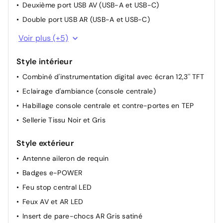
Deuxième port USB AV (USB-A et USB-C)
Pare-soleil côté conducteur et passager avec miroir
Double port USB AR (USB-A et USB-C)
de courtoisie éclairé
Nissan Connect Services
Voir plus (+5)
Plancher de coffre modulable
Pack Navigation
Poignées de maintien pour passager AV et AR
Style intérieur
Port USB AV (USB-A)
Porte-gobelets AV (x2)
Combiné d'instrumentation digital avec écran 12,3'' TFT
Radio numérique DAB
Prise 12 V AV
Eclairage d'ambiance (console centrale)
Système audio radio 6 HP
Repose-genoux en TEP (Tissu Enduit)
Habillage console centrale et contre-portes en TEP
Rétroviseurs extérieurs rabattables électriquement
Sellerie Tissu Noir et Gris
Rétroviseurs extérieurs réglables électriquement,
rabattables et dégivrants
Style extérieur
Siège conducteur avec réglage lombaire électrique 2
Antenne aileron de requin
voies
Badges e-POWER
Système de démarrage sans clé avec bouton
START/STOP
Feu stop central LED
Sélection du mode de conduite (ECO, STANDARD et
Feux AV et AR LED
SPORT)
Insert de pare-chocs AR Gris satiné