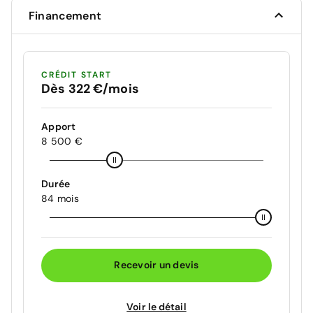
Vitres AR teintées
Financement
Volant gainé cuir
CRÉDIT START
Dès 322 €/mois
Apport
8 500 €
Durée
84 mois
Recevoir un devis
Voir le détail