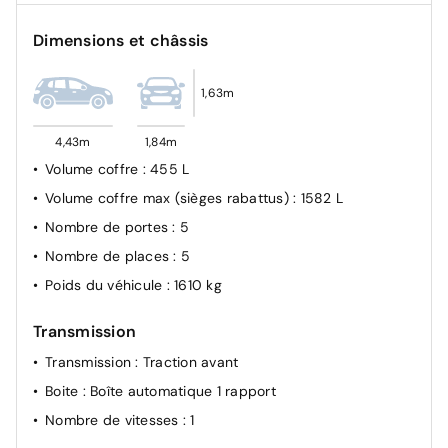
ESP
Dimensions et châssis
Feux de détresse à déclenchement automatique
Feux de route adaptatifs
1,63m
Frein à main électrique avec aide au
stationnement/démarrage et fonction Autohold
4,43m
1,84m
Freinage d'urgence anticollision AR
Volume coffre
: 455 L
Freinage d'urgence intelligent avec détection piétons,
Volume coffre max (sièges rabattus)
: 1582 L
cyclistes et intersections
Nombre de portes
: 5
Limiteur de vitesse
Nombre de places
: 5
NBAS (amplificateur de freinage d'urgence)
Poids du véhicule
: 1610 kg
Points d'ancrage pour sièges enfants ISOFIX à l'AR (x2)
Prise 12V dans le coffre
Transmission
Prévention de franchissement de ligne intelligent
Transmission
: Traction avant
Radars de stationnement AR
Boite
: Boîte automatique 1 rapport
Radars de stationnement AV
Nombre de vitesses
: 1
Reconnaissance des panneaux de signalisation