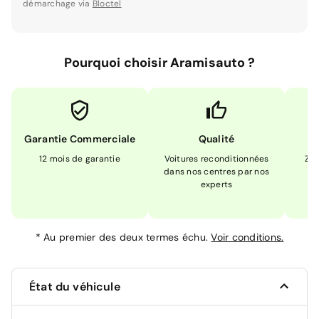
démarchage via
Bloctel
Pourquoi choisir Aramisauto ?
Garantie Commerciale
Qualité
12 mois de garantie
Voitures reconditionnées
Zér
dans nos centres par nos
m
experts
*
Au premier des deux termes échu.
Voir conditions.
État du véhicule