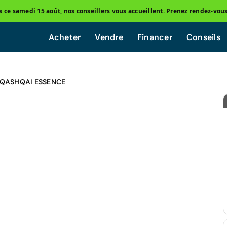
ce samedi 15 août, nos conseillers vous accueillent.
Prenez rendez-vou
Acheter
Vendre
Financer
Conseils
 QASHQAI ESSENCE