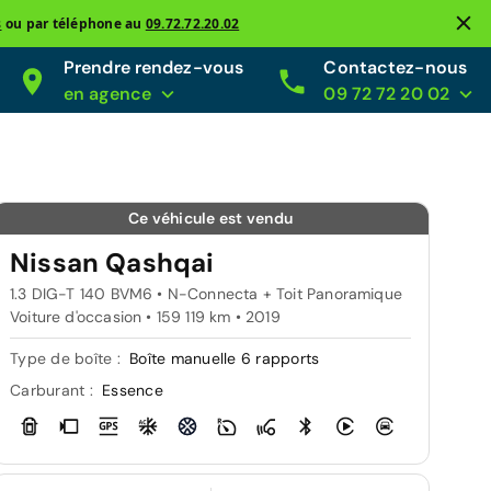
s
ou par téléphone au
09.72.72.20.02
Prendre rendez-vous
Contactez-nous
en agence
09 72 72 20 02
Ce véhicule est vendu
Nissan Qashqai
1.3 DIG-T 140 BVM6 • N-Connecta + Toit Panoramique
Voiture d'occasion • 159 119 km • 2019
Type de boîte :
Boîte manuelle 6 rapports
Carburant :
Essence