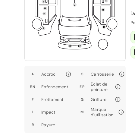
D
Po
Accroc
Carrosserie
A
C
Éclat de
Enfoncement
EN
EP
peinture
Frottement
Griffure
F
G
Marque
Impact
I
M
d'utilisation
Rayure
R