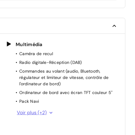
Multimédia
Caméra de recul
Radio digitale-Réception (DAB)
Commandes au volant (audio, Bluetooth,
régulateur et limiteur de vitesse, contrôle de
l'ordinateur de bord)
Ordinateur de bord avec écran TFT couleur 5"
Pack Navi
Système audio radio avec ecran tactile 7" avec
Voir plus (+2)
interface personnalisable, Apple CarPlay,
Android Auto, commandes vocales
Système mains libres Bluetooth