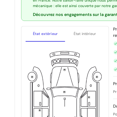
en France. Notre savoir-faire unique nous perme
mécanique : elle est ainsi couverte par notre g
Découvrez nos engagements sur la garan
P
État extérieur
État intérieur
r
Pr
Pr
D
Po