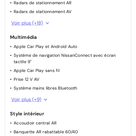
Radars de stationnement AR
Radars de stationnement AV
Poignées de maintien AV et AR
Voir plus (+18)
Limiteur de vitesse
Multimédia
Système d'ouverture et de démarrage sans clé
"Intelligent key"
Apple Car Play et Android Auto
Différentiel AR à glissement limité
Système de navigation NissanConnect avec écran
tactile 9"
Pare-soleil côté conducteur et passager avec miroir
de courtoisie éclairé
Apple Car Play sans fil
Rétroviseur intérieur électrochromatique
Prise 12 V AV
Régulateur de vitesse intelligent
Système mains libres Bluetooth
Repose-genoux en TEP (Tissu Enduit)
Commandes au volant: contrôle de l'ordinateur de
Voir plus (+9)
bord, audio, téléphone, régulateur et limiteur de
Frein à main électrique
vitesse
Sélection du mode de conduite (ECO, STANDARD et
Style intérieur
Nissan Connect Services
SPORT)
Accoudoir central AR
Radio numérique DAB
Porte-gobelets (2x)
Banquette AR rabattable 60/40
Combiné d'instrumentation digital avec écran 12,3'' TFT