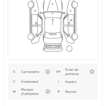
Éclat de
Carrosserie
C
EP
peinture
Frottement
Impact
F
I
Marque
Rayure
M
R
d'utilisation