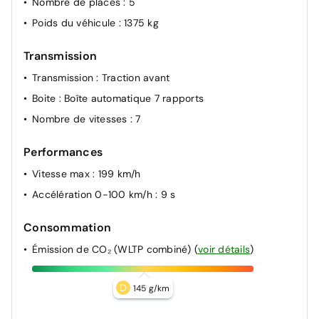
Nombre de places
: 5
Allumage intelligent des feux
Poids du véhicule
: 1375 kg
Prévention de franchissement de ligne intelligent
Freinage d'urgence anticollision AR
Transmission
Freinage d'urgence intelligent avec détection piétons,
Transmission
: Traction avant
cyclistes et intersections
Boite
: Boîte automatique 7 rapports
Airbags central
Nombre de vitesses
: 7
Feux de route intelligents avec 12 fasceaux
indépendants
Performances
Feux AV et AR LED
Vitesse max
: 199 km/h
Feu stop central LED
Accélération 0-100 km/h
: 9 s
Ceintures de sécurité avec prétensionneurs
Feux de détresse à déclenchement automatique
Consommation
Émission de CO₂ (WLTP combiné)
(
voir détails
)
D
145 g/km