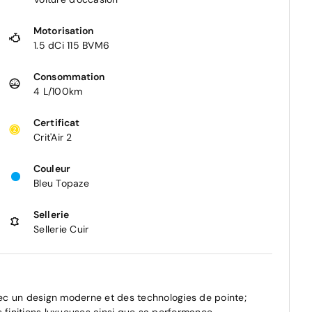
Motorisation
1.5 dCi 115 BVM6
Consommation
4 L/100km
Certificat
Crit'Air 2
Couleur
Bleu Topaze
Sellerie
Sellerie Cuir
ec un design moderne et des technologies de pointe;
s finitions luxueuses ainsi que sa performance