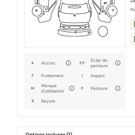
D
Po
Éclat de
Accroc
A
EP
peinture
Frottement
Impact
F
I
Marque
Peinture
M
P
d'utilisation
Rayure
R
Options incluses (1)