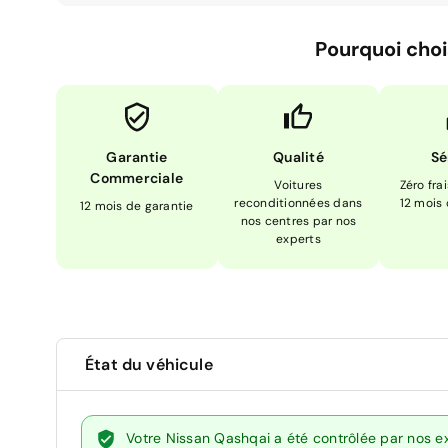
Pourquoi choi
Garantie
Qualité
Sé
Commerciale
Voitures
Zéro fra
reconditionnées dans
12 mois
12 mois de garantie
nos centres par nos
experts
État du véhicule
Votre Nissan Qashqai a été contrôlée par nos e