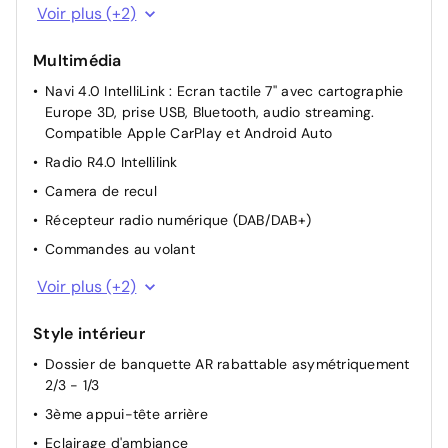
Accès/démarrage sans clé
Voir plus (+2)
Start/stop
Multimédia
Navi 4.0 IntelliLink : Ecran tactile 7'' avec cartographie
Europe 3D, prise USB, Bluetooth, audio streaming.
Compatible Apple CarPlay et Android Auto
Radio R4.0 Intellilink
Camera de recul
Récepteur radio numérique (DAB/DAB+)
Commandes au volant
6 haut-parleurs Premium
Voir plus (+2)
Ecran info graphique
Style intérieur
Dossier de banquette AR rabattable asymétriquement
2/3 - 1/3
3ème appui-tête arrière
Eclairage d'ambiance