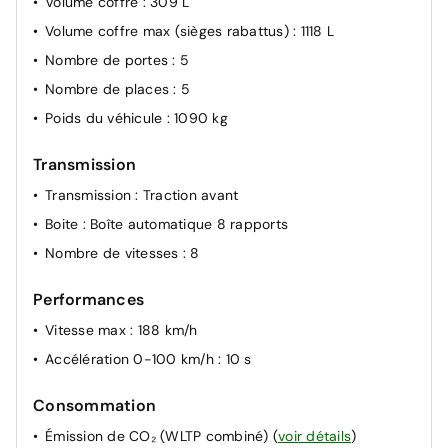
Volume coffre
: 309 L
Aide au démarrage en côte
Volume coffre max (sièges rabattus)
: 1118 L
Sécurité enfants aux portes AR
Nombre de portes
: 5
Seconde clé rigide
Nombre de places
: 5
Système Isofix aux places AR
Poids du véhicule
: 1090 kg
Prévention et correction de maintien dans la voie
Transmission
Phares AR à LED
Transmission
: Traction avant
Module Opel Connect
Boite
: Boîte automatique 8 rapports
Airbag passager déconnectable par interrupteur
Nombre de vitesses
: 8
Verrouillage centralisé avec télécommande
Volant multifonctions
Performances
Frein à main électrique
Vitesse max
: 188 km/h
Reconnaissance des panneaux de signalisation
Accélération 0-100 km/h
: 10 s
Rappel de bouclage de ceinture intelligent
Feux AR halogène
Consommation
Alerte de sous-gonflage des pneumatiques
Émission de CO₂ (WLTP combiné)
(
voir détails
)