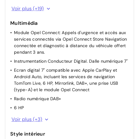
Pack Driver Assist : Régulateur / limiteur de vitesse -
Voir plus (+19)
Reconnaissance des panneaux de signalisation -
Maintien dans la voie - Freinage automatique
Multimédia
d’urgence avec détection des piétons - Alerte anti-
somnolence
Module Opel Connect: Appels d'urgence et accès aux
services connectés via Opel Connect Store Navigation
Rétroviseurs extérieurs électriques et dégivrants avec
connectée et diagnostic à distance du véhicule offert
rappel de clignotants
pendant 3 ans.
Chauffage avec filtre à particules intégré
Instrumentation Conducteur Digital. Dalle numérique 7''
Console centrale avec porte-gobelets, accoudoir
Ecran digital 7'' compatible avec Apple CarPlay et
central et espace de rangement
Android Auto, incluant les services de navigation
Siège conducteur et passager AV type Confort
TomTom Live, 6 HP, Mirrorlink, DAB+, une prise USB
réglables dans 6 positions
(type-A) et le module Opel Connect
Appuis-tête AV réglables
Radio numérique DAB+
Prise 12V
6 HP
Ciel de pavillon noir
Ecran d'instrumentation 100% digitale de 7''
Voir plus (+3)
Régulateur et limiteur de vitesse
1 port USB
Pare-soleils avec miroir de courtoisie côté passager
Style intérieur
Ecran tactile 7" couleur compatible Apple