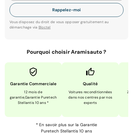
Rappelez-moi
Vous disposez du droit de vous opposer gratuitement au
démarchage via
Bloctel
Pourquoi choisir Aramisauto ?
Garantie Commerciale
Qualité
12 mois de
Voitures reconditionnées
Zér
garantie,Garantie Puretech
dans nos centres par nos
m
Stellantis 10 ans *
experts
*
En savoir plus sur la
Garantie
Puretech Stellantis 10 ans