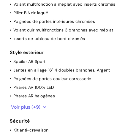
CarPlay/Android Auto avec navigation TomTom
Palettes au volant
Volant multifonction à méplat avec inserts chromés
integree
Accoudoir central avec 2 porte-gobelets
Pilier B Noir laqué
Pochettes de rangement à l'AR des sièges AV
Poignées de portes intérieures chromées
Direction assistée
Volant cuir multifonctions 3 branches avec méplat
Climatisation manuelle
Inserts de tableau de bord chromés
Ordinateur de bord
Style extérieur
Vitres AR électriques
Spoiler AR Sport
Radars de recul
Jantes en alliage 16'' 4 doubles branches, Argent
Vitres AV électriques avec fonction anti-pincement
Poignées de portes couleur carrosserie
Phares AV 100% LED
Phares AR halogènes
Grille de calandre noire avec inserts chromés
Voir plus (+9)
Pare-chocs AV et AR couleur carrosserie
Sécurité
Barre de logo chromee
Kit anti-crevaison
Rétroviseur extérieurs peints en noir