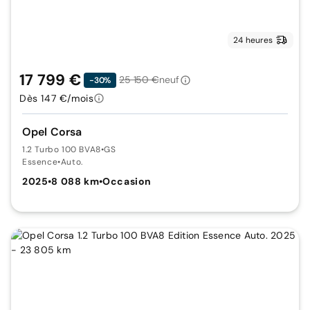
24 heures
17 799 €
25 150 €
neuf
-30%
Dès 147 €/mois
Opel Corsa
1.2 Turbo 100 BVA8
•
GS
Essence
•
Auto.
2025
•
8 088 km
•
Occasion