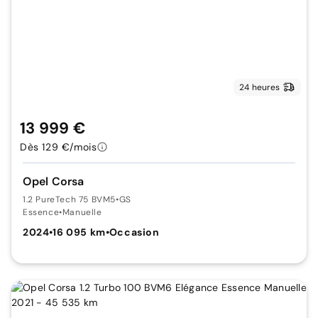
24 heures
13 999 €
Dès 129 €/mois
Opel Corsa
1.2 PureTech 75 BVM5
•
GS
Essence
•
Manuelle
2024
•
16 095 km
•
Occasion