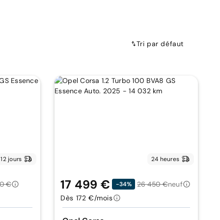
Tri par défaut
12 jours
24 heures
17 499 €
0 €
26 450 €
neuf
-34%
Dès 172 €/mois