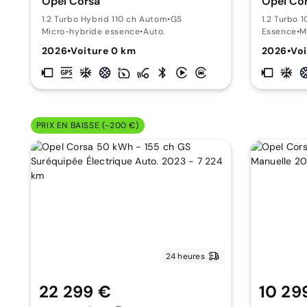
Opel Corsa
Opel Co
1.2 Turbo Hybrid 110 ch Autom
•
GS
1.2 Turbo 
Micro-hybride essence
•
Auto.
Essence
•
M
2026
•
Voiture 0 km
2026
•
Voi
PRIX EN BAISSE (-200 €)
24 heures
22 299 €
10 29