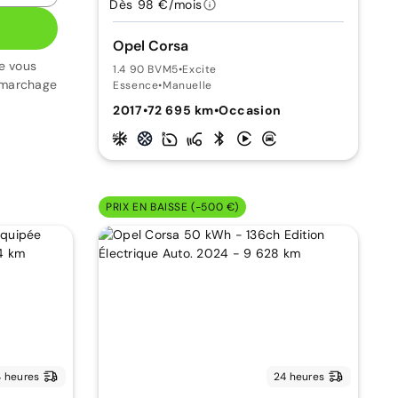
Dès 98 €/mois
Opel Corsa
e vous
1.4 90 BVM5
•
Excite
émarchage
Essence
•
Manuelle
2017
•
72 695 km
•
Occasion
PRIX EN BAISSE (-500 €)
 heures
24 heures