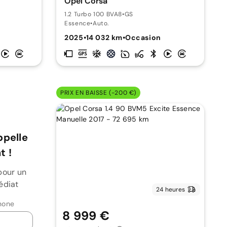
Opel Corsa
1.2 Turbo 100 BVA8
•
GS
Essence
•
Auto.
2025
•
14 032 km
•
Occasion
PRIX EN BAISSE (-200 €)
ppelle
 !
pour un
édiat
24 heures
hone
8 999 €