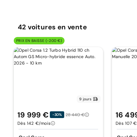
42
voitures
en vente
PRIX EN BAISSE (-200 €)
9 jours
19 999 €
16 49
28 440 €
-30%
Dès 142 €/mois
Dès 107 €