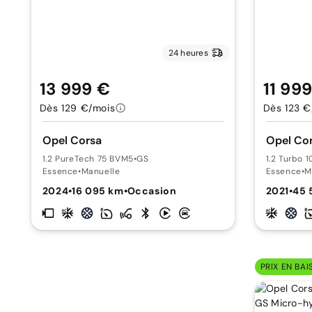
24 heures
13 999 €
11 99
Dès 129 €/mois
Dès 123 €
Opel Corsa
Opel Co
1.2 PureTech 75 BVM5
•
GS
1.2 Turbo 
Essence
•
Manuelle
Essence
•
M
2024
•
16 095 km
•
Occasion
2021
•
45 
PRIX EN BAI