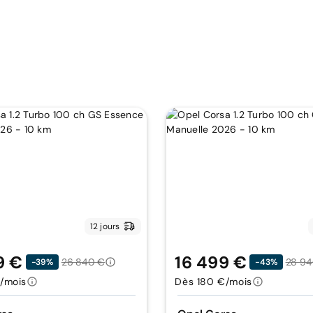
12 jours
9 €
16 499 €
26 840 €
28 94
-39%
-43%
/mois
Dès 180 €/mois