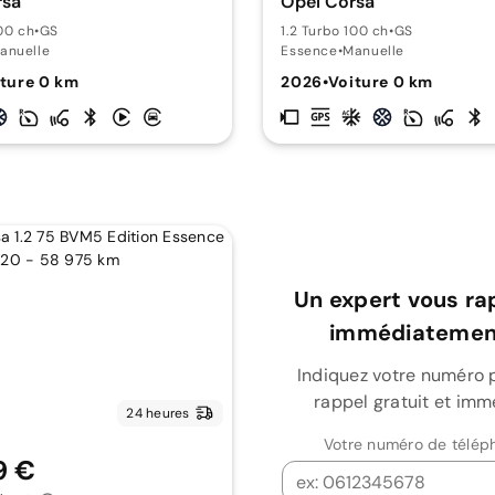
rsa
Opel Corsa
100 ch
•
GS
1.2 Turbo 100 ch
•
GS
anuelle
Essence
•
Manuelle
ture 0 km
2026
•
Voiture 0 km
Un expert vous ra
immédiatement
Indiquez votre numéro 
rappel gratuit et imm
24 heures
Votre numéro de télép
9 €