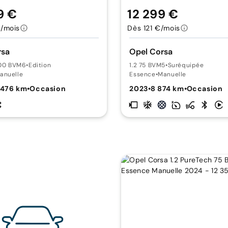
9 €
12 299 €
/mois
Dès 121 €/mois
rsa
Opel Corsa
100 BVM6
•
Edition
1.2 75 BVM5
•
Suréquipée
anuelle
Essence
•
Manuelle
 476 km
•
Occasion
2023
•
8 874 km
•
Occasion