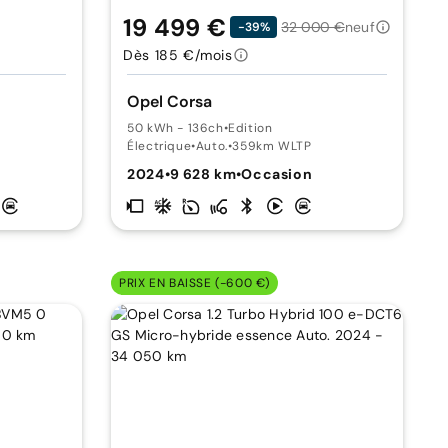
19 499 €
32 000 €
neuf
-39%
Dès 185 €/mois
Opel Corsa
50 kWh - 136ch
•
Edition
Électrique
•
Auto.
•
359km WLTP
2024
•
9 628 km
•
Occasion
PRIX EN BAISSE (-600 €)