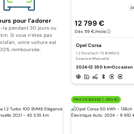
24
ours pour l’adorer
12 799 €
-la pendant 30 jours ou
Dès 119 €/mois
 km. Si vous n’êtes pas
isfait, votre voiture est
Opel Corsa
00% remboursée.
1.2 PureTech 75 BVM5
•
0
Essence
•
Manuelle
2024
•
12 350 km
•
Occasion
PRIX EN BAISSE (-300 €)