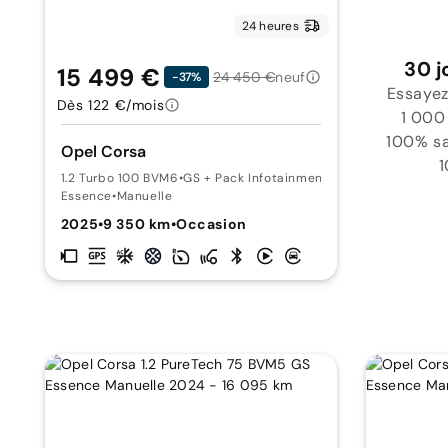
24 heures
30 j
15 499 €
24 450 €
neuf
-37%
Essayez
Dès 122 €/mois
1 000
100% sat
Opel Corsa
1
1.2 Turbo 100 BVM6
•
GS + Pack Infotainment
Essence
•
Manuelle
2025
•
9 350 km
•
Occasion