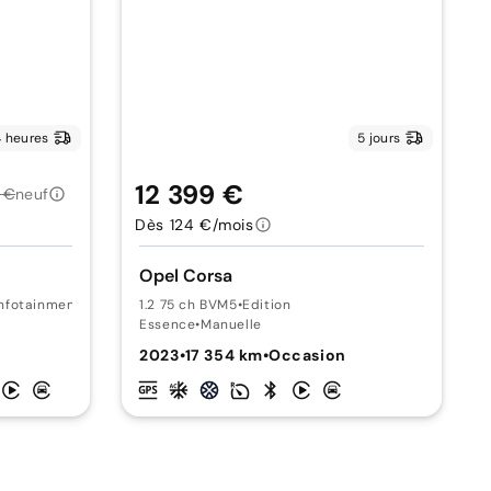
 heures
5 jours
12 399 €
 €
neuf
Dès 124 €/mois
Opel Corsa
Infotainment
1.2 75 ch BVM5
•
Edition
Essence
•
Manuelle
2023
•
17 354 km
•
Occasion