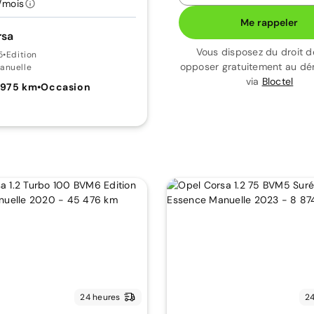
/mois
Me rappeler
rsa
Vous disposez du droit d
5
•
Edition
opposer gratuitement au d
anuelle
via
Bloctel
 975 km
•
Occasion
24 heures
24