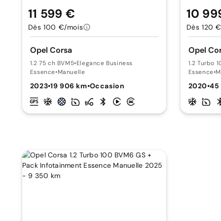
11 599 €
10 99
Dès 100 €/mois
Dès 120 €
Opel Corsa
Opel Co
1.2 75 ch BVM5
•
Elegance Business
1.2 Turbo 
Essence
•
Manuelle
Essence
•
M
2023
•
19 906 km
•
Occasion
2020
•
45