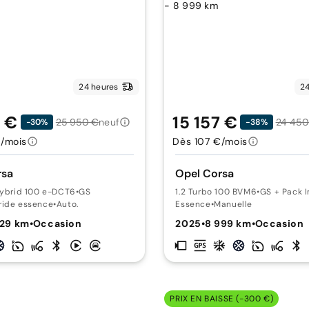
24 heures
24
9 €
15 157 €
25 950 €
neuf
24 450
-30%
-38%
/mois
Dès 107 €/mois
rsa
Opel Corsa
Hybrid 100 e-DCT6
•
GS
1.2 Turbo 100 BVM6
•
GS + Pack 
ride essence
•
Auto.
Essence
•
Manuelle
929 km
•
Occasion
2025
•
8 999 km
•
Occasion
PRIX EN BAISSE (-300 €)