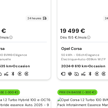
24 heures
24
9 €
19 499 €
/mois
Dès 155 €/mois
rsa
Opel Corsa
100 BVM6
•
Elégance
50 kWh - 136ch
•
Elegance
anuelle
Électrique
•
Auto.
•
359km WLTP
535 km
•
Occasion
2024
•
9 610 km
•
Occasion
SSE (-300 €)
PRIX EN BAISSE (-300 €)