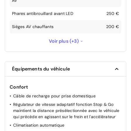
AV
Phares antibrouillard avant LED
250 €
Sièges AV chauffants
200 €
Système d'infotainment & de navigation
Voir plus (+3)
connectée Premium Ecran tactile couleur 10''
-Apple CarPlay et Android Auto - Radio DAB+,
- 1 prise USB en façade - Module Opel
1 200 €
Connect donnant accès notamment aux
Équipements du véhicule
fonctionnalités d'E-Call avancées (appel
d'urgence)
Confort
Toit en verre panoramique
610 €
Câble de recharge pour prise domestique
Vitres AR et lunette surteintées
250 €
Régulateur de vitesse adaptatif fonction Stop & Go
maintient la distance présélectionnée avec le véhicule
qui précède en agissant sur le frein et l'accélérateur
Climatisation automatique