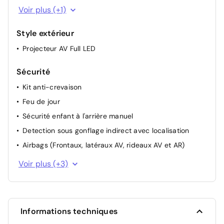
Sellerie Cuir Alcantara
Voir plus (+1)
Style extérieur
Projecteur AV Full LED
Sécurité
Kit anti-crevaison
Feu de jour
Sécurité enfant à l'arrière manuel
Detection sous gonflage indirect avec localisation
Airbags (Frontaux, latéraux AV, rideaux AV et AR)
Essuie-vitre avant avec capteur de pluie
Voir plus (+3)
2 Fixations ISOFIX + Top tether intégrées aux sièges AR
pour ancrage de sièges enfant
Contrôle électronique de trajectoire ESP
Informations techniques