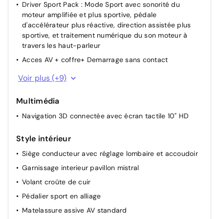
Driver Sport Pack : Mode Sport avec sonorité du
moteur amplifiée et plus sportive, pédale
d'accélérateur plus réactive, direction assistée plus
sportive, et traitement numérique du son moteur à
travers les haut-parleur
Acces AV + coffre+ Demarrage sans contact
Siège passager réglable en hauteur
Voir plus (+9)
Siège conducteur avec réglage manuel en hauteur
Multimédia
Lève-vitres AR électriques
Navigation 3D connectée avec écran tactile 10" HD
Miroir de courtoisie occultable sans éclairage
Réglage automatique des feux
Style intérieur
Lève vitres AV électriques et séquentiels
Siège conducteur avec réglage lombaire et accoudoir
Rétroviseur intérieur Jour / Nuit Electrochrome
Garnissage interieur pavillon mistral
Allumage automatique des feux
Volant croûte de cuir
Pochettes de rangement à l'AR des sièges AV
Pédalier sport en alliage
Matelassure assive AV standard