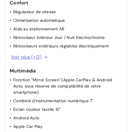
Confort
Régulateur de vitesse
Climatisation automatique
Aide au stationnement AR
Rétroviseur intérieur Jour / Nuit Electrochrome
Rétroviseurs extérieurs réglables électriquement
Démarrage mains libres
Voir plus (+12)
Driver Sport Pack : Mode Sport avec sonorité du
moteur amplifiée et plus sportive, pédale
Multimédia
d'accélérateur plus réactive, direction assistée plus
Fonction "Mirror Screen" (Apple CarPlay & Android
sportive, et traitement numérique du son moteur à
Auto, sous réserve de compatibilité de votre
travers les haut-parleur
smartphone)
Lève vitres AV électriques et séquentiels
Combiné d'instrumentation numérique 7"
Lève-vitres AR électriques
Ecran couleur tactile 10"
Pompe à chaleur
Android Auto
Siège conducteur avec réglage manuel en hauteur
Apple Car Play
Projecteurs réglables manuellement