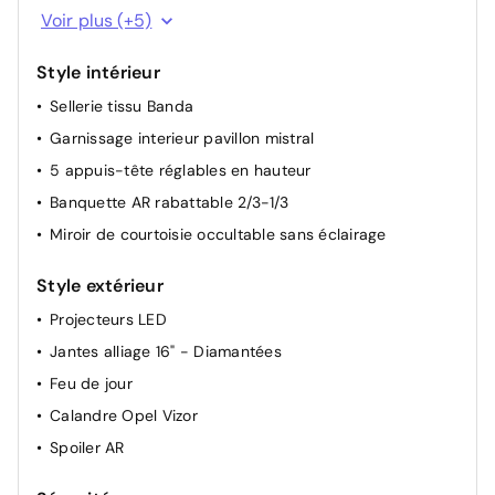
Bluetooth
Voir plus (+5)
Rétroviseurs extérieurs rabattables manuellement
Port USB
Câble de recharge pour prise domestique
Style intérieur
Ordinateur de bord
Câble de recharge rapide à domicile (22 kW) ou sur
Sellerie tissu Banda
Radio FM/AM/DAB+
borne publique (43 kW)
Garnissage interieur pavillon mistral
6 haut-parleurs
Volant réglable en hauteur et en profondeur
5 appuis-tête réglables en hauteur
Frein de parking électrique
Banquette AR rabattable 2/3-1/3
Miroir de courtoisie occultable sans éclairage
Style extérieur
Projecteurs LED
Jantes alliage 16" - Diamantées
Feu de jour
Calandre Opel Vizor
Spoiler AR