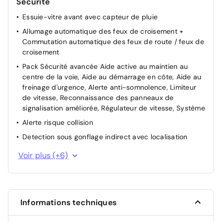
Sécurité
Essuie-vitre avant avec capteur de pluie
Allumage automatique des feux de croisement +
Commutation automatique des feux de route / feux de
croisement
Pack Sécurité avancée Aide active au maintien au
centre de la voie, Aide au démarrage en côte, Aide au
freinage d'urgence, Alerte anti-somnolence, Limiteur
de vitesse, Reconnaissance des panneaux de
signalisation améliorée, Régulateur de vitesse, Système
Alerte risque collision
Detection sous gonflage indirect avec localisation
Contrôle électronique de trajectoire ESP
Voir plus (+6)
Sécurité enfant à l'arrière manuel
Fixation ISOFIX à l'arrière
Airbags (Frontaux, latéraux AV, rideaux AV et AR)
Informations techniques
Antiblocage de roues ABS