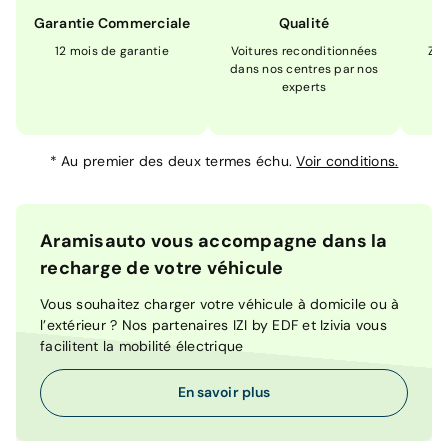
Garantie Commerciale
Qualité
12 mois de garantie
Voitures reconditionnées
Zér
dans nos centres par nos
m
experts
*
Au premier des deux termes échu.
Voir conditions.
Aramisauto vous accompagne dans la
recharge de votre véhicule
Vous souhaitez charger votre véhicule à domicile ou à
l’extérieur ? Nos partenaires IZI by EDF et Izivia vous
facilitent la mobilité électrique
En savoir plus